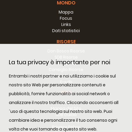
MONDO
Mappa
Focus
Links
Dati statistici
RISORSE
Don Bosco Risorse
SDB Risorse
La tua privacy è importante per noi
RM Risorse
Consiglio Risorse
Biblioteca Digitale
Entrambi i nostri partner e noi utilizziamo i cookie sul
E-sdb
nostro sito Web per personalizzare contenuti e
INFO
pubblicità, fornire funzionalità ai social network o
ANS
analizzare il nostro traffico. Cliccando acconsenti all
Mappa del Sito
´uso di questa tecnologia sul nostro sito web. Puoi
SDB Guida
cambiare idea e personalizzare il tuo consenso ogni
Cookie Policy
Privacy Policy
volta che vuoi tornando a questo sito web.