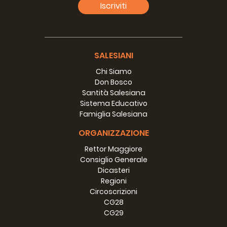
controllo in un’ottica di protezione dell’ambiente,
Iscriviti
ricerca, sicurezza alimentare e salute pubblica.
Infine, nell’area della pesca, gli studenti vengono
introdotti all’allevamento ittico e alla raccolta di pesci
e delle altre forme di vita acquatica. Anche in questo
SALESIANI
caso, durante la loro esperienza di lavoro sul campo,
Chi Siamo
gli studenti alternano tecniche tradizionali e moderne
Don Bosco
di allevamento.
Santità Salesiana
Sistema Educativo
Infine, non va trascurata la formazione
Famiglia Salesiana
imprenditoriale: durante questo programma
di
stage
e tirocini, gli studenti vengono anche
ORGANIZZAZIONE
accompagnati nella scoperta e nell’approfondimento
del marketing e delle idee commerciali utili per il
Rettor Maggiore
settore, e imparano a raccogliere e presentare i
Consiglio Generale
risultati del loro lavoro – che sia nei campi, tra gli
Dicasteri
animali o in mezzo all’acqua. Una formazione che li
Regioni
aiuta sia per gli studi all’università, sia per il lavoro
Circoscrizioni
come piccoli imprenditori.
CG28
CG29