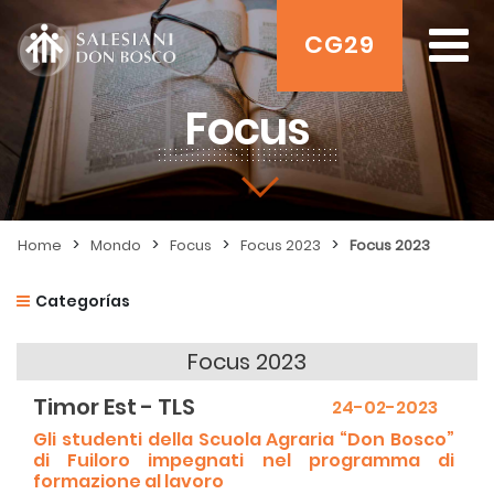
CG29
Focus
>
>
>
>
Home
Mondo
Focus
Focus 2023
Focus 2023
Categorías
Focus 2023
Timor Est - TLS
24-02-2023
Gli studenti della Scuola Agraria “Don Bosco”
di Fuiloro impegnati nel programma di
formazione al lavoro