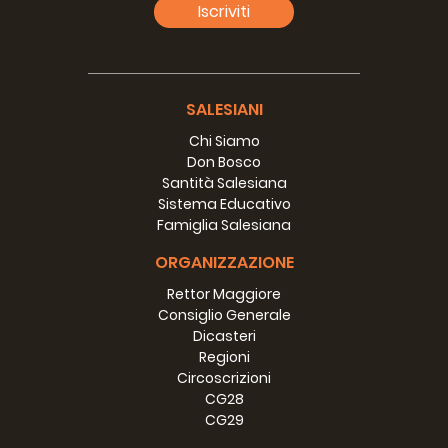
Iscriviti
Jambo Vijana
Magazine de l’AFC-EST
SALESIANI
Chi Siamo
Don Bosco
Santità Salesiana
Sistema Educativo
Famiglia Salesiana
ORGANIZZAZIONE
Rettor Maggiore
Consiglio Generale
Dicasteri
Regioni
Circoscrizioni
CG28
CG29