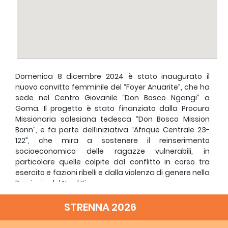
Domenica 8 dicembre 2024 è stato inaugurato il
nuovo convitto femminile del “Foyer Anuarite”, che ha
sede nel Centro Giovanile “Don Bosco Ngangi” a
Goma. Il progetto è stato finanziato dalla Procura
Missionaria salesiana tedesca “Don Bosco Mission
Bonn”, e fa parte dell’iniziativa “Afrique Centrale 23-
122”, che mira a sostenere il reinserimento
socioeconomico delle ragazze vulnerabili, in
particolare quelle colpite dal conflitto in corso tra
esercito e fazioni ribelli e dalla violenza di genere nella
Provincia del Nord Kivu.
La nuova struttura, che ospiterà 56 ragazze, è stata
STRENNA 2026
progettata per fornire un ambiente sicuro ed
educativo, promuovendo al contempo la formazione