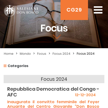
CG29
Focus
>
>
>
>
Home
Mondo
Focus
Focus 2024
Focus 2024
Categorías
Focus 2024
Repubblica Democratica del Congo -
AFC
12-12-2024
Inaugurato il convitto femminile del Foyer
Anuarite del Centro Giovanile “Don Bosco