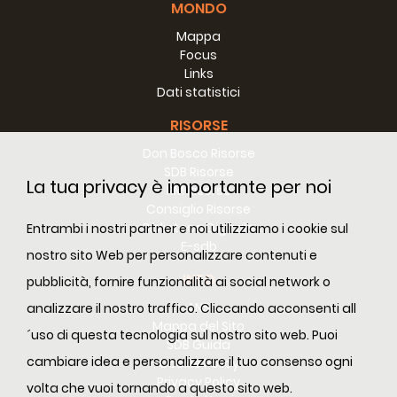
MONDO
Mappa
Focus
Links
Dati statistici
RISORSE
Don Bosco Risorse
SDB Risorse
La tua privacy è importante per noi
RM Risorse
Consiglio Risorse
Biblioteca Digitale
Entrambi i nostri partner e noi utilizziamo i cookie sul
E-sdb
nostro sito Web per personalizzare contenuti e
INFO
pubblicità, fornire funzionalità ai social network o
ANS
analizzare il nostro traffico. Cliccando acconsenti all
Mappa del Sito
´uso di questa tecnologia sul nostro sito web. Puoi
SDB Guida
cambiare idea e personalizzare il tuo consenso ogni
Cookie Policy
Privacy Policy
volta che vuoi tornando a questo sito web.