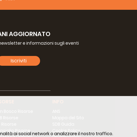
i donne che meritano opportunità, dignità e
on Bosco vissuto in comunione oltre i confini.
cammina insieme, possiamo creare un impatto
a di futuro per molte giovani donne che ora
 ha affermato.
ANI AGGIORNATO
vani più bisognosi, aiutandoli a sviluppare
a newsletter e informazioni sugli eventi
turo dignitoso attraverso l’istruzione e le
Iscriviti
ale degli Exallievi e Amici di Don Bosco, ha
alità della Famiglia Salesiana, in cui diversi
pera di Don Bosco tra i giovani vulnerabili.
 mettendo in evidenza come la cooperazione
portunità durature e trasformare la vita delle
SORSE
INFO
n Bosco Risorse
ANS
B Risorse
Mappa del Sito
 Risorse
SDB Guida
nsiglio Risorse
Cookie Policy
alità ai social network o analizzare il nostro traffico.