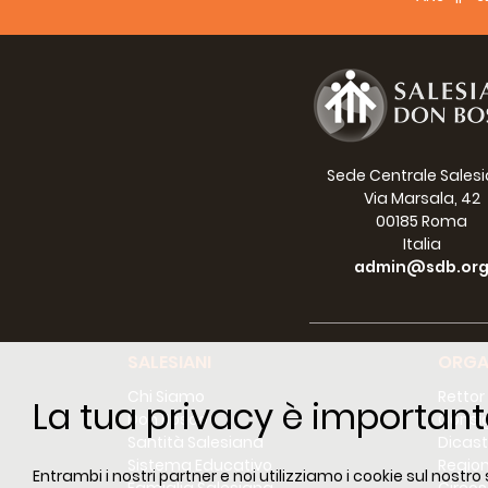
come
sper
“Que
dur
avra
L’in
auto
Sede Centrale Sales
oppo
Via Marsala, 42
00185 Roma
Comm
Italia
desc
admin@sdb.or
grup
Il p
inte
SALESIANI
ORGA
giov
Chi Siamo
Rettor
La tua privacy è important
Don Bosco
Consig
Santità Salesiana
Dicast
Sistema Educativo
Region
Entrambi i nostri partner e noi utilizziamo i cookie sul nostro