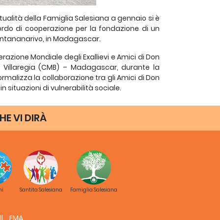
tualità della Famiglia Salesiana a gennaio si è
cordo di cooperazione per la fondazione di un
 Antananarivo, in Madagascar.
azione Mondiale degli Exallievi e Amici di Don
i Villaregia (CMB) – Madagascar, durante la
rmalizza la collaborazione tra gli Amici di Don
 situazioni di vulnerabilità sociale.
À,”
offrirà una casa sicura e un programma
HE VI DIRÀ
ni. Il centro accoglierà principalmente giovani
B “Casa Henintsoa” a Fianarantsoa, fornendo
ire competenze professionali e prepararsi a
ranno sostegno finanziario per il funzionamento
i di contribuire direttamente alla missione del
 primo gruppo di beneficiarie si trasferirà nella
ni
Santita Salesiana
Famiglia Salesiana
sfazione per la collaborazione, descrivendola
FMA