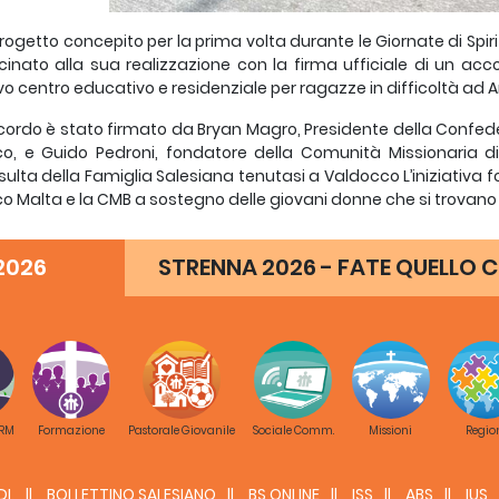
rogetto concepito per la prima volta durante le Giornate di Spiri
cinato alla sua realizzazione con la firma ufficiale di un ac
o centro educativo e residenziale per ragazze in difficoltà ad
cordo è stato firmato da Bryan Magro, Presidente della Confeder
o, e Guido Pedroni, fondatore della Comunità Missionaria d
ulta della Famiglia Salesiana tenutasi a Valdocco L’iniziativa fo
o Malta e la CMB a sostegno delle giovani donne che si trovano in
uovo progetto, che prenderà il nome di “
Centro Formativo EFFAT
2026
STRENNA 2026 - FATE QUELLO C
tturato di Formazione Professionale per ragazze dai 14 ai 19 an
e che sono già state accompagnate attraverso il progetto CM
 l’opportunità di continuare la propria istruzione, acquis
ccupazione significativa e a una vita indipendente.
ase ai termini dell’accordo, gli Amici di Don Bosco Malta forni
a residenza e valuteranno le opportunità per i volontari maltes
etto. L’apertura del centro è prevista per ottobre 2026, quando il
 RM
Formazione
Pastorale Giovanile
Sociale Comm.
Missioni
Regio
a struttura.
ando dell’iniziativa, Bryan Magro ha espresso profonda soddi
DL
BOLLETTINO SALESIANO
BS ONLINE
ISS
ABS
IUS