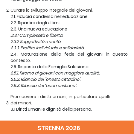
Curare lo sviluppo integrale dei giovani.
2.1. Fiducia condivisa nell’educazione.
2.2. Ripartire dagli ultimi.
2.3. Una nuova educazione
.2.3.1 Complessità e libertà.
2.3.2 Soggettività e verità.
2.3.3. Profitto individuale e solidarietà
.
2.4. Maturazione della fede dei giovani in questo
contesto.
2.5. Risposta della Famiglia Salesiana.
2.5.1. Ritorno ai giovani con maggiore qualità.
2.5.2. Rilancio del “onesto cittadino”.
2.5.3. Rilancio del “buon cristiano”.
Promuovere i diritti umani, in particolare quelli
dei minori.
3.1 Diritti umani e dignità della persona.
3.2. Missione salesiana e diritti dei ragazzi.
3.3. Proviamo a ridire gli stessi concetti con il linguaggio
STRENNA 2026
dei diritti umani.