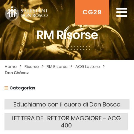
CG29
RM Risorse
>
>
>
>
Home
Risorse
RM Risorse
ACG Lettere
Don Chávez
Categorías
Educhiamo con il cuore di Don Bosco
LETTERA DEL RETTOR MAGGIORE - ACG
400