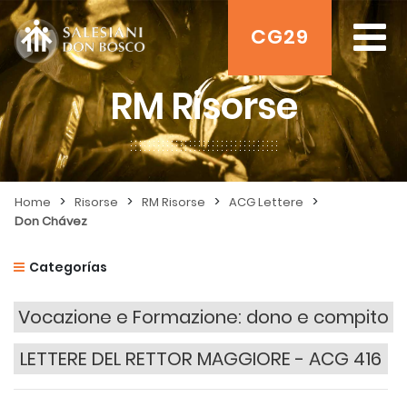
CG29
RM Risorse
>
>
>
>
Home
Risorse
RM Risorse
ACG Lettere
Don Chávez
Categorías
Vocazione e Formazione: dono e compito
LETTERE DEL RETTOR MAGGIORE - ACG 416