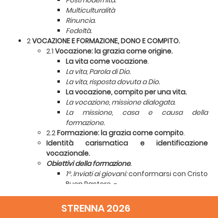
Postmodernità.
Multiculturalità
Rinuncia.
Fedeltà.
2
VOCAZIONE E FORMAZIONE, DONO E COMPITO.
2.1
Vocazione: la grazia come origine.
La vita come vocazione
.
La vita, Parola di Dio.
La vita, risposta dovuta a Dio.
La vocazione, compito per una vita.
La vocazione, missione dialogata.
La missione, casa e causa della
formazione.
2.2
Formazione: la grazia come compito
.
Identità carismatica e identificazione
vocazionale.
Obiettivi della formazione
.
1°. Inviati ai giovani:
conformarsi con Cristo
Buon Pastore. -
2°. Resi fratelli da un’unica missione:
fare
della vita comune luogo e oggetto di
STRENNA 2026
formazione.