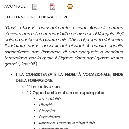
ACG416 DE
1. LETTERA DEL RETTOR MAGGIORE
“
Gesù chiamò personalmente i suoi Apostoli perché
stessero con Lui e per mandarli a proclamare il Vangelo... Egli
chiama anche noi a vivere nella Chiesa il progetto del nostro
Fondatore come apostoli dei giovani. A questo appello
rispondiamo con l’impegno di una adeguata e continua
formazione, per la quale il Signore dona ogni giorno la sua
grazia
” (
Cost
96)
1
LA CONSISTENZA E LA FEDELTÀ VOCAZIONALE, SFIDE
DELLA FORMAZIONE.
1.1
Le motivazioni
1.2
Opportunità e sfide antropologiche.
Autenticità
Libertà.
Storicità
Esperienza.
Relazioni umane e affettività.