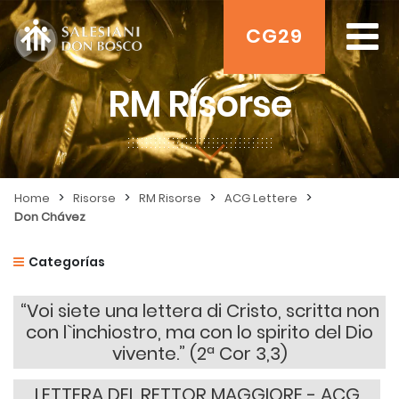
CG29
RM Risorse
>
>
>
>
Home
Risorse
RM Risorse
ACG Lettere
Don Chávez
Categorías
“Voi siete una lettera di Cristo, scritta non
con l`inchiostro, ma con lo spirito del Dio
vivente.” (2ª Cor 3,3)
LETTERA DEL RETTOR MAGGIORE - ACG