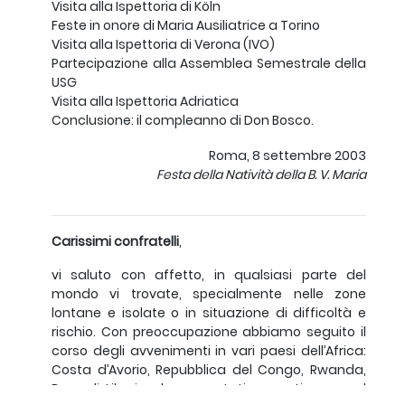
Visita alla Ispettoria di Köln
Feste in onore di Maria Ausiliatrice a Torino
Visita alla Ispettoria di Verona (IVO)
Partecipazione alla Assemblea Semestrale della
USG
Visita alla Ispettoria Adriatica
Conclusione: il compleanno di Don Bosco.
Roma, 8 settembre 2003
Festa della Natività della B. V. Maria
Carissimi confratelli
,
vi saluto con affetto, in qualsiasi parte del
mondo vi trovate, specialmente nelle zone
lontane e isolate o in situazione di difficoltà e
rischio. Con preoccupazione abbiamo seguito il
corso degli avvenimenti in vari paesi dell’Africa:
Costa d’Avorio, Repubblica del Congo, Rwanda,
Burundi, Liberia, che sono stati - e continuano ad