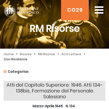
CG29
RM Risorse
>
>
>
>
Home
Risorse
RM Risorse
ACG Lettere
Don Ricaldone
Categorías
Atti del Capitolo Superiore: 1946. Atti 134-
138bis, Formazione del Personale
Salesiano
Marzo-Aprile 1946 N. 134