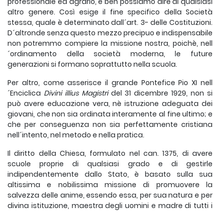
professionale ed agrario, e ben possiamo dire di qualsiasi
altro genere. Così esige il fine specifico della Società
stessa, quale è determinato dall´art. 3- delle Costituzioni.
D´altronde senza questo mezzo precipuo e indispensabile
non potremmo compiere la missione nostra, poichè, nell
´ordinamento della società moderna, le future
generazioni si formano soprattutto nella scuola.
Per altro, come asserisce il grande Pontefice Pio XI nell
´Enciclica
Divini illius Magistri
del 31 dicembre 1929, non si
può avere educazione vera, nè istruzione adeguata dei
giovani, che non sia ordinata interamente al fine ultimo; e
che per conseguenza non sia perfettamente cristiana
nell´intento, nel metodo e nella pratica.
Il diritto della Chiesa, formulato nel can. 1375, di avere
scuole proprie di qualsiasi grado e di gestirle
indipendentemente dallo Stato, è basato sulla sua
altissima e nobilissima missione di promuovere la
salvezza delle anime, essendo essa, per sua natura e per
divina istituzione, maestra degli uomini e madre di tutti i
fedeli.