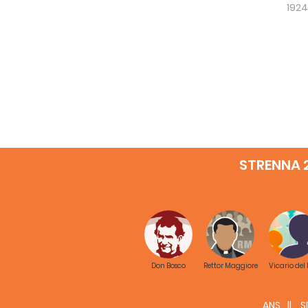
1924
STRENNA 
Don Bosco
Rettor Maggiore
Vicario del
ANS
S