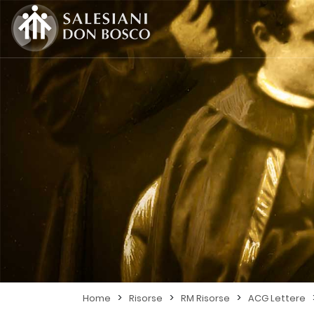
>
>
>
Home
Risorse
RM Risorse
ACG Lettere