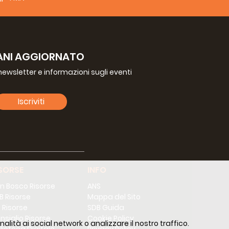
ANI AGGIORNATO
a newsletter e informazioni sugli eventi
Iscriviti
SORSE
INFO
n Bosco Risorse
ANS
B Risorse
Mappa del Sito
 Risorse
SDB Guida
nsiglio Risorse
Cookie Policy
alità ai social network o analizzare il nostro traffico.