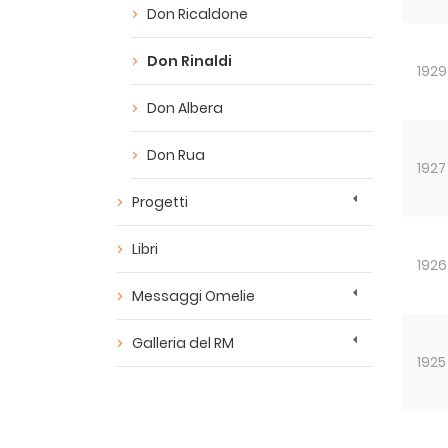
Don Ricaldone
Don Rinaldi
1929
Don Albera
Don Rua
1927
Progetti
Libri
1926
Messaggi Omelie
Galleria del RM
1925