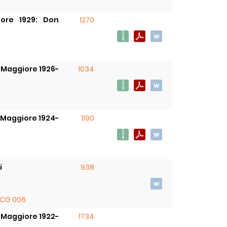
iore 1929: Don
1270
r Maggiore 1926-
1034
r Maggiore 1924-
1190
i
938
CG 006
r Maggiore 1922-
1734