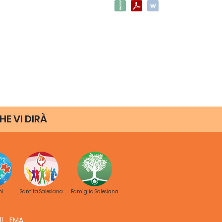
HE VI DIRÀ
ni
Santita Salesiana
Famiglia Salesiana
FMA