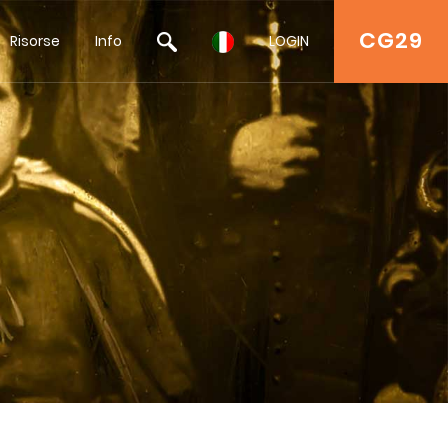
CG29
Risorse
Info
LOGIN