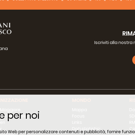
RIM
Iscriviti alla nostr
iana
g
NIZZAZIONE
MONDO
RI
 Maggiore
Mappa
Do
e per noi
lio Generale
Focus
SD
eri
Links
RM
i
Dati statistici
Co
 sito Web per personalizzare contenuti e pubblicità, fornire funzion