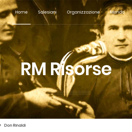
Home
Salesiani
Organizzazione
Mondo
RM Risorse
>
Don Rinaldi