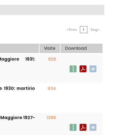
< Prec
1
Seg >
Visite
Download
aggiore 1931:
829
e 1930: martirio
934
r Maggiore 1927-
1396