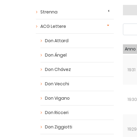
Strenna
ACG Lettere
Don Attard
Anno
Don Ángel
Don Chávez
1931
Don Vecchi
Don Vigano
1930
Don Ricceri
Don Ziggiotti
1929