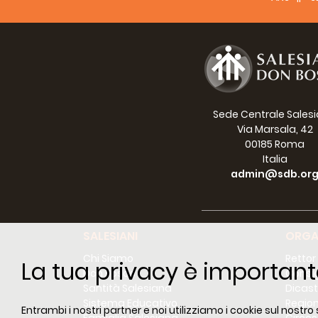
Sede Centrale Sales
Via Marsala, 42
00185 Roma
Italia
admin@sdb.or
SALESIANI
ORGA
Chi Siamo
Rettor
La tua privacy è important
Don Bosco
Consig
Santità Salesiana
Dicast
Sistema Educativo
Region
Entrambi i nostri partner e noi utilizziamo i cookie sul nostro