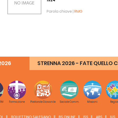
1924
Parola chiave |
RMG
2026
STRENNA 2026 - FATE QUELLO C
 RM
Formazione
Pastorale Giovanile
Sociale Comm.
Missioni
Regio
DL
BOLLETTINO SALESIANO
BS ONLINE
ISS
ABS
IUS