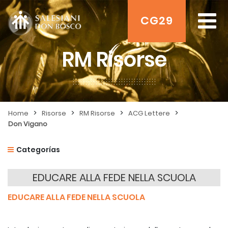
CG29
RM Risorse
>
>
>
>
Home
Risorse
RM Risorse
ACG Lettere
Don Vigano
Categorías
EDUCARE ALLA FEDE NELLA SCUOLA
EDUCARE ALLA FEDE NELLA SCUOLA