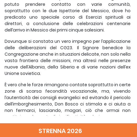
potuto prendere contatto con varie comunità,
soprattutto con le due Ispettorie del Messico, dove ho
predicato uno speciale corso di Esercizi spirituali ai
direttori, a conclusione delle celebrazioni centenarie
dell’arrivo in Messico dei primi cinque salesiani.
Dovunque si constata un vero impegno per l’applicazione
delle deliberazioni del CG23. Il Signore benedice la
Congregazione anche in situazioni delicate, non solo nella
vasta frontiera delle missioni, ma altresì nelle presenze
nuove dell’Albania, della Siberia e di varie nazioni dell’ex
Unione sovietica.
È vero che le forze rimangono contate soprattutto in certe
zone di scarsa fecondità vocazionale, ma, vivendo
l’autenticità dei consigli evangelici ed evitando il pericolo
dell’imborghesimento, Don Bosco ci stimola e ci aiuta a
non fermarci, lasciando, magari, ciò che ormai non
costituisce elemento di significatività salesiana.
Tra i temi che ho visto far oggetto di competente
STRENNA 2026
riflessione in convegni e riunioni di revisione e di