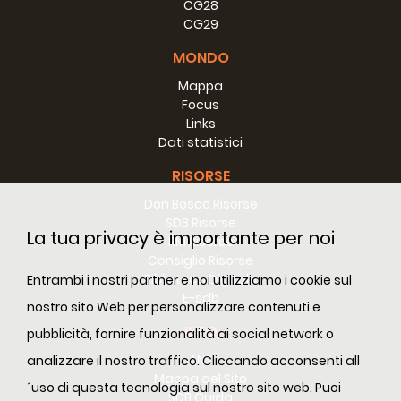
CG28
CG29
MONDO
Mappa
Focus
Links
Dati statistici
RISORSE
Don Bosco Risorse
SDB Risorse
La tua privacy è importante per noi
RM Risorse
Consiglio Risorse
Biblioteca Digitale
Entrambi i nostri partner e noi utilizziamo i cookie sul
E-sdb
nostro sito Web per personalizzare contenuti e
INFO
pubblicità, fornire funzionalità ai social network o
ANS
analizzare il nostro traffico. Cliccando acconsenti all
Mappa del Sito
´uso di questa tecnologia sul nostro sito web. Puoi
SDB Guida