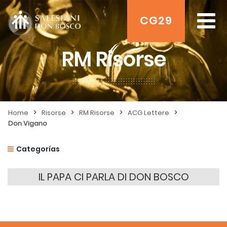
CG29
RM Risorse
>
>
>
>
Home
Risorse
RM Risorse
ACG Lettere
Don Vigano
Categorías
IL PAPA CI PARLA DI DON BOSCO