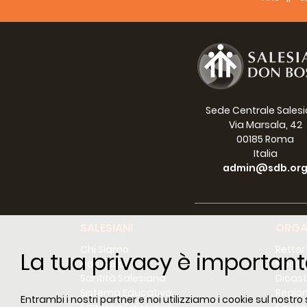
Prest
africa
Il Sin
Sede Centrale Sales
Annunc
Via Marsala, 42
14 dic
00185 Roma
presen
Italia
partec
admin@sdb.or
appell
L’eve
inters
settim
SALESIANI
ORGA
impegn
Chi Siamo
Rettor
dell’e
La tua privacy è important
Don Bosco
Consig
affron
Santità Salesiana
Dicast
propos
Sistema Educativo
Region
evento
Entrambi i nostri partner e noi utilizziamo i cookie sul nostro