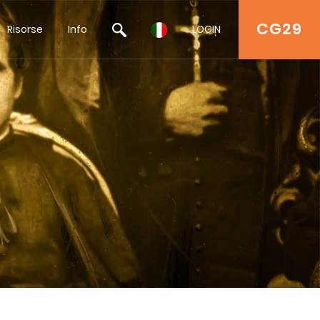
CG29
Risorse
Info
LOGIN