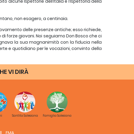
alcune Ispettorie dell’Italia e l’Ispettoria della
contano, non esagero, a centinaia.
nnovamento delle presenze antiche; esso richiede,
e di forze giovani. Noi seguiamo Don Bosco che ci
agnava la sua magnanimità con la fiducia nella
rte e quotidiano per le vocazioni, convinto della
 della messe. I Pastori pregano ed esortano; non
HE VI DIRÀ
i rinchiudono nell’ovile, ma guardano con zelo al
derano da pastori, non per scoraggiarsi ma per
iaggi papali, negli orientamenti magisteriali, il
l forte soffio dello Spirito che lancia il Popolo di
ni
Santita Salesiana
Famiglia Salesiana
tarvi alcune riflessioni sul recente Sinodo dei
i in altri continenti, sulle vie da seguire per la
FMA