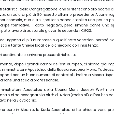
ti statistici della Congregazione, che si riferiscono allo scorso 
vizi: un calo di più di 80 rispetto all’anno precedente Alcune 
 per esempio, due o tre Ispettorie hanno stabilito una pausa per 
tappe formative. Il dato negativo, però, rimane come una s
ipato lavoro di pastorale giovanile secondo il CG23.
o urgenza di più numerose e qualificate vocazioni perché c’
sco e tante Chiese locali ce lo chiedono con insistenza.
i continente ci arrivano pressanti richieste.
mente, dopo i grandi cambi dell’est europeo, ci siamo già im
’Amministratore Apostolico della Russia europea, Mons. Tadeusz K
segnati con un buon numero di confratelli; inoltre a Mosca l’Ispet
 — anche una scuola professionale.
ministratore Apostolico della Siberia, Mons. Joseph Werth, che
enza e ci ha assegnato la città di Aldan (molto più all’est): se 
lava nella Slovacchia.
o pure in Albania; la Sede Apostolica ci ha chiesto varie pr