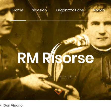
Home
Salesiani
Organizzazione
Mondo
RM Risorse
>
Don Vigano