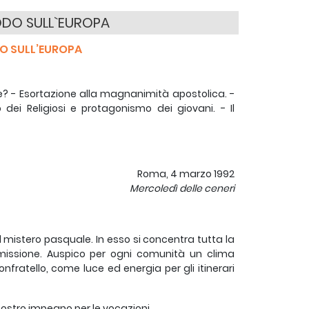
ODO SULL`EUROPA
DO SULL’EUROPA
ogie? - Esortazione alla magnanimità apostolica. -
 dei Religiosi e protagonismo dei giovani. - Il
Roma, 4 marzo 1992
Mercoledì delle ceneri
mistero pasquale. In esso si concentra tutta la
 missione. Auspico per ogni comunità un clima
onfratello, come luce ed energia per gli itinerari
 nostro impegno per le vocazioni.