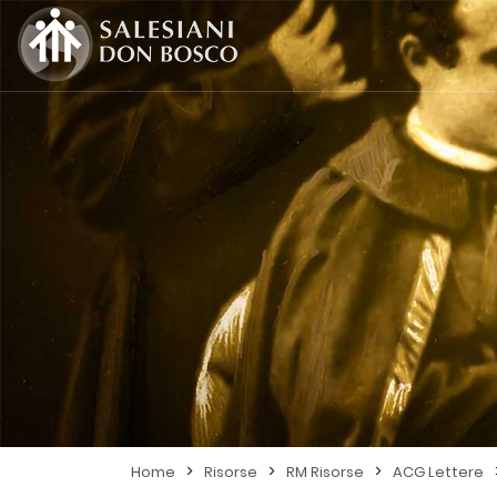
>
>
>
Home
Risorse
RM Risorse
ACG Lettere