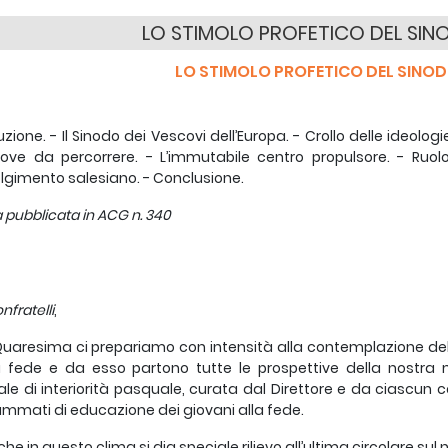
LO STIMOLO PROFETICO DEL SIN
LO STIMOLO PROFETICO DEL SINO
uzione. - Il Sinodo dei Vescovi dell’Europa. - Crollo delle ideol
ove da percorrere. - L’immutabile centro propulsore. - Ruolo
lgimento salesiano. - Conclusione.
a pubblicata in ACG n. 340
nfratelli
,
Quaresima ci prepariamo con intensità alla contemplazione del 
a fede e da esso partono tutte le prospettive della nostra
uale di interiorità pasquale, curata dal Direttore e da ciascun c
mmati di educazione dei giovani alla fede.
che in questo clima si dia speciale rilievo all’ultima circolare sul