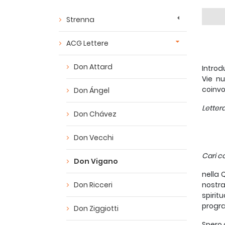
Strenna
ACG Lettere
Don Attard
Introd
Vie nu
coinvo
Don Ángel
Letter
Don Chávez
Don Vecchi
Cari co
Don Vigano
nella 
Don Ricceri
nostr
spirit
progra
Don Ziggiotti
Spero 