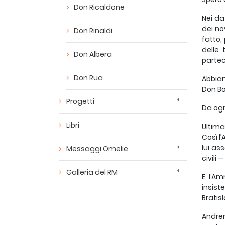
Don Ricaldone
Nei da
dei no
Don Rinaldi
fatto,
delle 
Don Albera
partec
Don Rua
Abbiam
Don Bo
Progetti
Da ogn
Libri
Ultima
Così l
lui as
Messaggi Omelie
civili
Galleria del RM
E l’Am
insist
Bratis
Andrem