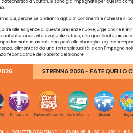
 catechistico a Scutari. Si sono già impegnate per questo compito 
ia.
ermo qui, perché se andiamo agli altri continenti le richieste si 
, oltre alle esigenze di queste presenze nuove, urge anche il ri
a autentica incisività evangelizzatrice, una qualificata iniezion
pre lanciato in avanti, non però allo sbaraglio: egli accomp
denza, alimentata da una forte spiritualità, e con l’impegno sole
za fecondatrice dello Spirito del Signore.
rgenza più grande di vocazioni proviene dall’immensità attuale
2026
STRENNA 2026 - FATE QUELLO C
centrano semplicemente sulle strutture apostoliche di ieri, non s
di oggi con le sue innumerevoli e incalzanti sfide; le consi
tarle.
ticano II in qua, nei Sinodi, nelle Conferenze episcopali, nei v
ore di Pietro e i Vescovi ci parlano di audacia profetica. Sentono i
un nuovo cominciamento verso il terzo millennio della fede.
 RM
Formazione
Pastorale Giovanile
Sociale Comm.
Missioni
Regio
questa inquietudine di passione apostolica che vorrei presen
i dell’Europa; esse possono illuminare tutti noi, anche se operant
evangelizzazione.
DL
BOLLETTINO SALESIANO
BS ONLINE
ISS
ABS
IUS