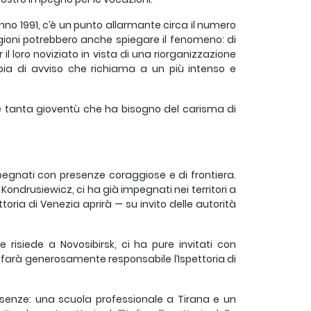
anno 1991, c’è un punto allarmante circa il numero
ragioni potrebbero anche spiegare il fenomeno: di
il loro noviziato in vista di una riorganizzazione
pia di avviso che richiama a un più intenso e
è tanta gioventù che ha bisogno del carisma di
pegnati con presenze coraggiose e di frontiera.
ondrusiewicz, ci ha già impegnati nei territori a
toria di Venezia aprirà — su invito delle autorità
 risiede a Novosibirsk, ci ha pure invitati con
ne farà generosamente responsabile l’Ispettoria di
esenze: una scuola professionale a Tirana e un