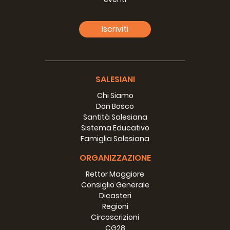
meriti che si può acquistare coll´obbedienza, la gloria
immarcescibile e la doppia corona che attende il religioso
Iscriviti
in paradiso.
» Quindi con visibile commozione annunziò essere venuto
il tempo di dare forma a quella Congregazione, che da
tanto tempo egli meditava di erigere e che era stata l
SALESIANI
´oggetto principale di tutte le sue cure; che Pio IX aveva
incoraggiata e lodata; che già esisteva coll´osservanza
Chi Siamo
delle regole tradizionali, benché non ancora dichiarate
Don Bosco
obbligatorie in coscienza; alla quale la massima parte di
Santità Salesiana
loro apparteneva almeno in ispirito e alcuni per promessa
Sistema Educativo
o voto temporaneo. Aggiunse che in tale Congregazione
Famiglia Salesiana
sarebbero stati ascritti solamente coloro, che, dopo
matura riflessione, avessero intenzione di emettere a suo
ORGANIZZAZIONE
tempo i voti di castità, povertà e obbedienza.
Rettor Maggiore
Consiglio Generale
» Quindi concluse essere giunto per tutti quelli che
Dicasteri
frequentavano le sue conferenze, il momento per
Regioni
dichiarare se volevano o non volevano ascriversi alla Pia
Circoscrizioni
Società, che avrebbe preso, anzi conservato, il nome da S.
CG28
Francesco di Sales. Coloro che non avessero intenzione di