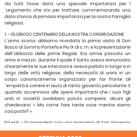
da tutti fosse data una speciale importanza per l
´argomento che sto per trattare, commemorando una
data storica di primaria importanza per la nostra Famiglia
religiosa.
1. - GLORIOSO CENTENARIO DELLA NOSTRA CONGREGAZIONE
L´anno scorso abbiamo ricordata la prima visita di Don
Bosco al Sommo Pontefice Pio IX di s. m. e la presentazione
dell´abbozzo delle prime Regole. Era ormai passato un
anno e mezzo, durante il quale il Santo aveva annunciato
chiaramente le sue intenzioni e aveva parlato in lungo e in
largo delle virtù religiose, della necessità di unirsi in un
corpo canonicamente organizzato per far fronte all
´empietà e correre in aiuto di tanta gioventù pericolante. E
quando accennava alle opere importanti che i suoi figli
uniti in società avrebbero potuto compiere, alcuni gli
chiedevano: « Ma come fare tante cose mentre siamo
così pochi? ».
Ed egli: « Vi risponderò con una massima di San Vincenzo
de´ Paoli: " Nelle gravi necessità è tempo di far vedere se
veramente confidiamo in Dio. Credetemi: tre operai fanno