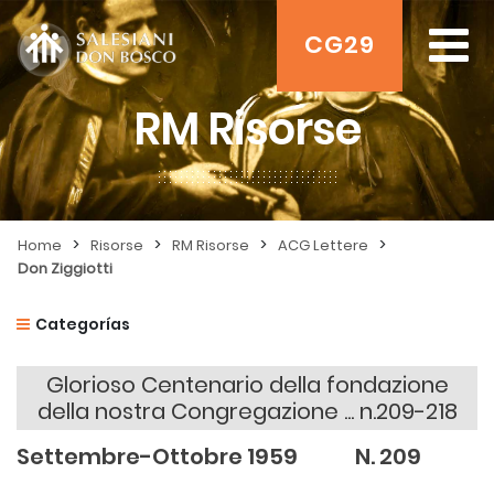
CG29
RM Risorse
>
>
>
>
Home
Risorse
RM Risorse
ACG Lettere
Don Ziggiotti
Categorías
Glorioso Centenario della fondazione
della nostra Congregazione ... n.209-218
Settembre-Ottobre 1959 N. 209