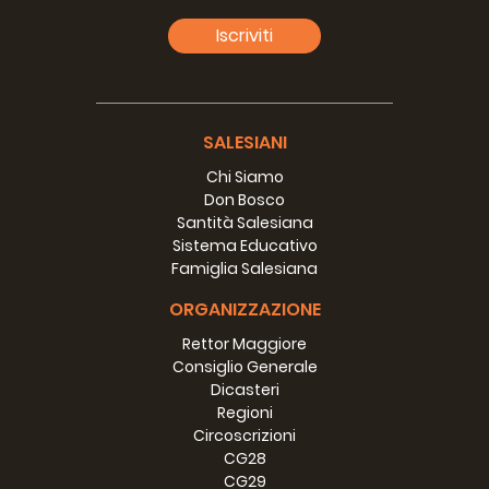
Iscriviti
SALESIANI
Chi Siamo
Don Bosco
Santità Salesiana
Sistema Educativo
Famiglia Salesiana
ORGANIZZAZIONE
Rettor Maggiore
Consiglio Generale
MESSICO (MEM) - Visita del Rettor
Dicasteri
Regioni
Maggiore
Circoscrizioni
9-12 maggio 2017
>>>
CG28
CG29