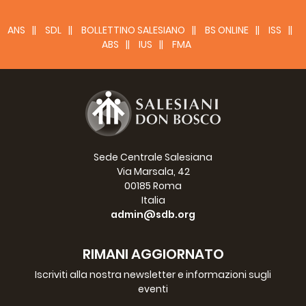
ANS
SDL
BOLLETTINO SALESIANO
BS ONLINE
ISS
ABS
IUS
FMA
MESSICO (MEG) - Visita del Rettor
Maggiore
16-21 aprile, 2018
>>>
Sede Centrale Salesiana
Via Marsala, 42
00185 Roma
Italia
admin@sdb.org
RIMANI AGGIORNATO
Iscriviti alla nostra newsletter e informazioni sugli
eventi