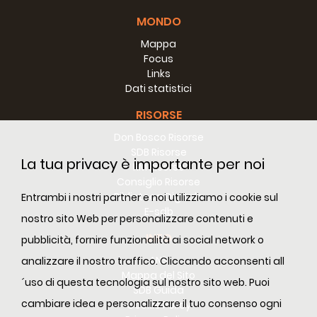
MONDO
Mappa
Focus
Links
Dati statistici
RISORSE
Don Bosco Risorse
SDB Risorse
La tua privacy è importante per noi
RM Risorse
Consiglio Risorse
Biblioteca Digitale
Entrambi i nostri partner e noi utilizziamo i cookie sul
E-sdb
nostro sito Web per personalizzare contenuti e
INFO
pubblicità, fornire funzionalità ai social network o
ANS
analizzare il nostro traffico. Cliccando acconsenti all
Mappa del Sito
´uso di questa tecnologia sul nostro sito web. Puoi
SDB Guida
cambiare idea e personalizzare il tuo consenso ogni
Cookie Policy