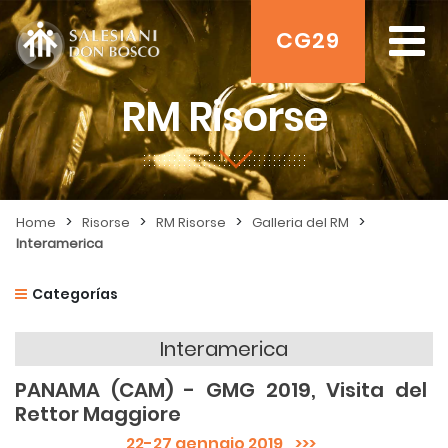
CG29
RM Risorse
>
>
>
>
Home
Risorse
RM Risorse
Galleria del RM
Interamerica
Categorías
Interamerica
PANAMA (CAM) - GMG 2019, Visita del
Rettor Maggiore
22-27 gennaio 2019
>>>