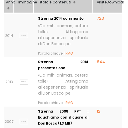
Anno
Immagine
Titolo e Contenuti
Visite
Download
723
Strenna 2014 commento
«Da mihi animas, cetera
tolle» Attingiamo
2014
all’esperienza spirituale
di Don Bosco, pe
Parola chiave |
RMG
644
Strenna 2014
presentazione
«Da mihi animas, cetera
tolle» Attingiamo
2013
all’esperienza spirituale
di Don Bosco, pe
Parola chiave |
RMG
12
Strenna 2008 PPT :
Educhiamo con il cuore di
2007
Don Bosco (1.3 MB)