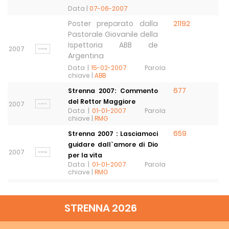
Data |
07-06-2007
Poster preparato dalla
21192
Pastorale Giovanile della
Ispettoria ABB de
2007
Argentina
Data |
15-02-2007
Parola
chiave |
ABB
677
Strenna 2007: Commento
del Rettor Maggiore
2007
Data |
01-01-2007
Parola
chiave |
RMG
659
Strenna 2007 : Lasciamoci
guidare dall`amore di Dio
2007
per la vita
Data |
01-01-2007
Parola
chiave |
RMG
Strenna 2007 ppt
20266
L`amore di Dio alla vita
2007
STRENNA 2026
Data |
01-01-2007
Parola
chiave |
RMG