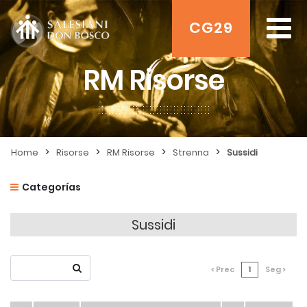
CG29
RM Risorse
>
>
>
>
Home
Risorse
RM Risorse
Strenna
Sussidi
Categorías
Sussidi
< Prec
1
Seg >