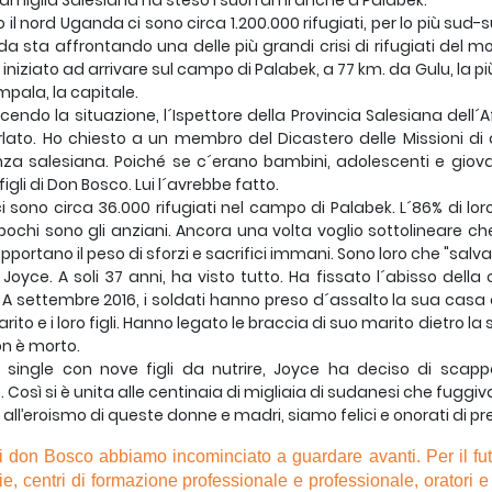
Famiglia Salesiana ha steso i suoi rami anche a Palabek.
o il nord Uganda ci sono circa 1.200.000 rifugiati, per lo più sud-s
a sta affrontando una delle più grandi crisi di rifugiati del mo
iniziato ad arrivare sul campo di Palabek, a 77 km. da Gulu, la p
pala, la capitale.
endo la situazione, l´Ispettore della Provincia Salesiana dell´
lato. Ho chiesto a un membro del Dicastero delle Missioni di a
za salesiana. Poiché se c´erano bambini, adolescenti e giovani
igli di Don Bosco. Lui l´avrebbe fatto.
i sono circa 36.000 rifugiati nel campo di Palabek. L´86% di lo
pochi sono gli anziani. Ancora una volta voglio sottolineare ch
portano il peso di sforzi e sacrifici immani. Sono loro che "salvano
oyce. A soli 37 anni, ha visto tutto. Ha fissato l´abisso dell
. A settembre 2016, i soldati hanno preso d´assalto la sua casa 
rito e i loro figli. Hanno legato le braccia di suo marito dietro l
n è morto.
single con nove figli da nutrire, Joyce ha deciso di scappa
. Così si è unita alle centinaia di migliaia di sudanesi che fugg
 all’eroismo di queste donne e madri, siamo felici e onorati di pren
di don Bosco abbiamo incominciato a guardare avanti. Per il f
ie, centri di formazione professionale e professionale, oratori e