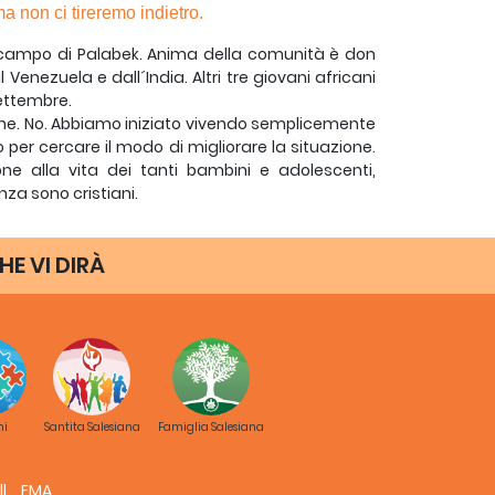
a non ci tireremo indietro.
nel campo di Palabek. Anima della comunità è don
l Venezuela e dall´India. Altri tre giovani africani
ettembre.
ne. No. Abbiamo iniziato vivendo semplicemente
per cercare il modo di migliorare la situazione.
e alla vita dei tanti bambini e adolescenti,
a sono cristiani.
uturo saranno necessarie scuole materne, scuole
 centri giovanili salesiani. Vedremo quali misure
HE VI DIRÀ
ma non ci tireremo indietro.
re liturgicamente le diverse comunità che si
a centinaia di villaggi e piccole città in molti
ci hanno fatto un gesto di generosità donando sei
ducative per bambini e giovani. Anche la piccola
profughi del campo. Per quanto riguarda il cibo, il
cibo, ma i rifugiati che sostengono i Salesiani e
ni
Santita Salesiana
Famiglia Salesiana
imazione e l´accompagnamento di queste diverse
FMA