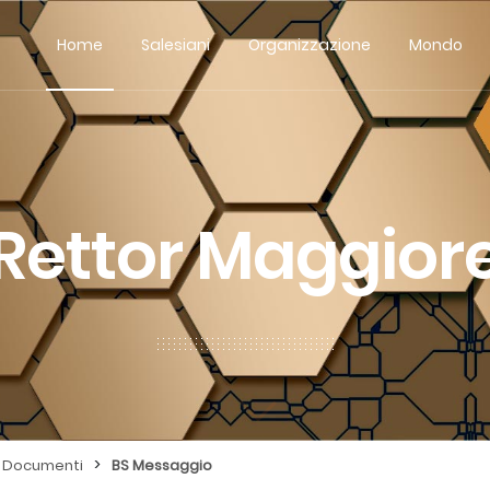
Home
Salesiani
Organizzazione
Mondo
Rettor Maggior
>
Documenti
BS Messaggio