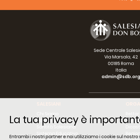
comuni
vita v
Dobbia
Fortu
obietti
Siamo 
sfoll
“coope
Sede Centrale Sales
Don Bo
Via Marsala, 42
dalla 
00185 Roma
da Dio
Italia
Il sor
admin@sdb.or
Buona 
SALESIANI
ORGA
Chi Siamo
Rettor
La tua privacy è important
Don Bosco
Consig
Santità Salesiana
Dicast
Sistema Educativo
Region
Entrambi i nostri partner e noi utilizziamo i cookie sul nostro