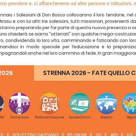
mo prendere e, ci affiancheremo ad altre persone e istituzioni, m
gennaio i Salesiani di Don Bosco collocarono il loro tendone, 
rasu e con lui altri tre salesiani, tutti missionari, provenienti da
 stanno preparando per far parte di questa nuova presenza a s
no chiederà se siamo "atterrati" con qualche mega-costruzio
ro, condividendo la loro vita, camminando e faticando con loro 
nandoci in modo speciale per l’educazione e la preparazion
agnandoli anche nel loro cammino di fede. In gran maggioranz
di don Bosco abbiamo incominciato a guardare avanti. Per il f
ie, centri di formazione professionale e professionale, oratori e
2026
STRENNA 2026 - FATE QUELLO C
mo prendere e, ci affiancheremo ad altre persone e istituzioni, 
o già iniziando a cercare il supporto materiale per anima
anno, perché non dimentichiamo che 36.000 persone equivalgono 
del mondo.
bek è un´autentica città mobile, di tende e capannoni. I cattoli
 appezzamenti di terra per la costruzione di cappelle e opere e
n cui vivono padre Arasu e gli altri missionari è stata fatta dai 
ano don Lasarte dice: «Non sono i Salesiani che distribuiscono 
 RM
Formazione
Pastorale Giovanile
Sociale Comm.
Missioni
Regio
 il loro cibo ai nuovi amici e pastori».
tto il nostro entusiasmo, prepareremo i catechisti per l´an
DL
BOLLETTINO SALESIANO
BS ONLINE
ISS
ABS
IUS