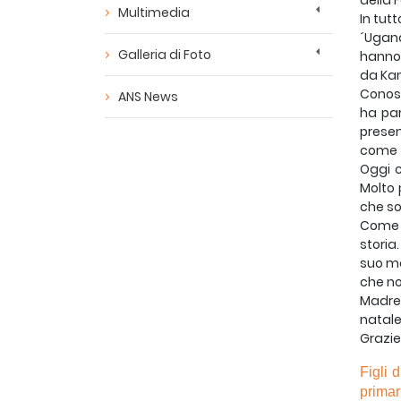
della 
Multimedia
In tutt
´Ugand
Galleria di Foto
hanno 
da Kam
Conosc
ANS News
ha par
presen
come f
Oggi c
Molto 
che sop
Come J
storia
suo ma
che no
Madre 
natale
Grazie
Figli 
primar