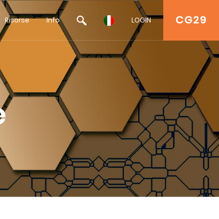
CG29
Risorse
Info
LOGIN
e