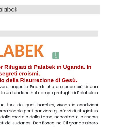
alabek
LABEK
r Rifugiati di Palabek in Uganda. In
segreti eroismi,
io della Risurrezione di Gesù.
vera cappella Pinardi, che era poco più di una
otto un tendone nel campo profughi di Palabek in
e terzi dei quali bambini, vivono in condizioni
zionale per finanziare gli sforzi di rifugiati in
dalla morte e dalla fame, nonostante le risorse
ti dei sudanesi. Don Bosco, no. E il grande albero