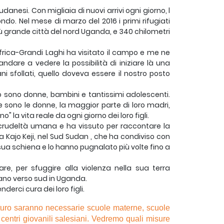
udanesi. Con migliaia di nuovi arrivi ogni giorno, l
ndo. Nel mese di marzo del 2016 i primi rifugiati
iù grande città del nord Uganda, e 340 chilometri
Africa-Grandi Laghi ha visitato il campo e me ne
ndare a vedere la possibilità di iniziare là una
 sfollati, quello doveva essere il nostro posto
ro sono donne, bambini e tantissimi adolescenti.
e sono le donne, la maggior parte di loro madri,
" la vita reale da ogni giorno dei loro figli.
a crudeltà umana e ha vissuto per raccontare la
a Kajo Keji, nel Sud Sudan , che ha condiviso con
a sua schiena e lo hanno pugnalato più volte fino a
re, per sfuggire alla violenza nella sua terra
ivano verso sud in Uganda.
derci cura dei loro figli.
uturo saranno necessarie scuole materne, scuole
 centri giovanili salesiani. Vedremo quali misure