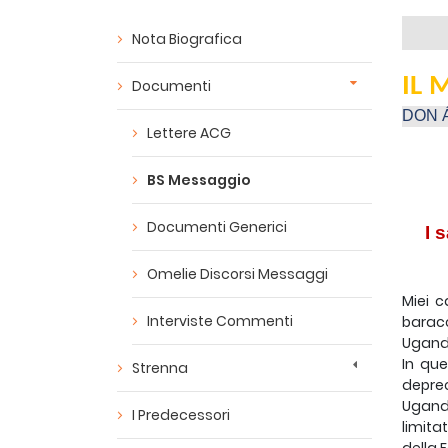
Nota Biografica
IL 
Documenti
DON 
Lettere ACG
BS Messaggio
Documenti Generici
I 
Omelie Discorsi Messaggi
Miei c
Interviste Commenti
baracc
Ugand
In que
Strenna
deprec
Uganda
I Predecessori
limita