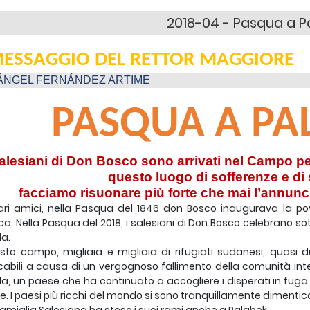
2018-04 - Pasqua a P
MESSAGGIO DEL RETTOR MAGGIORE
ÁNGEL FERNÁNDEZ ARTIME
PASQUA A PA
salesiani di Don Bosco sono arrivati nel Campo pe
questo luogo di sofferenze e di 
facciamo risuonare più forte che mai l’annunc
ari amici, nella Pasqua del 1846 don Bosco inaugurava la po
a. Nella Pasqua del 2018, i salesiani di Don Bosco celebrano s
a.
sto campo, migliaia e migliaia di rifugiati sudanesi, quasi du
abili a causa di un vergognoso fallimento della comunità interna
, un paese che ha continuato a accogliere i disperati in fuga 
te. I paesi più ricchi del mondo si sono tranquillamente dimentica