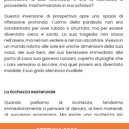
possederlo, trasformandolo in suo schiavo?
Questa inversione di prospettiva apre uno spazio di
riflessione profonda. L'uomo della parabola non era
condannato per aver rubato o sfruttato, ma per essere
diventato cieco e sordo. La sua tragedia non stava
nell'avere, ma nel non vedere e nel non ascoltare. Viveva in
un mondo ridotto alle sole ed uniche dimensioni della sua
casa, dei suoi beni, del suo benessere immediato. Alla
porta di casa sua giaceva Lazzaro, coperto di piaghe che
i cani venivano a leccare, ma quel povero era diventato
invisibile, il suo grido silenzioso inudibile.
La ricchezza esistenziale
Quando parliamo di ricchezza, tendiamo
immediatamente a pensare al denaro, ai beni materiali,
al successo economico. Ma esiste una ricchezza più
sottile e pervasiva: quella esistenziale. È la ricchezza di chi
sta bene, di chi ha trovato il proprio spazio di comfort, di