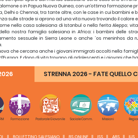
Salomone o in Papua Nuova Guinea, con un’ottima formazione pro
a, Delhi o Chennai, tra tante altre, con le case in cui bambini 
nza sulle strade si aprono ad una vita nuova trovando il calore 
ome nella casa salesiana di Istanbul o nella ferita Aleppo; vi
ella nostra famiglia salesiana in Africa: i bambini delle st
amento sessuale in Sierra Leone o anche ´os meninhos da ru
.
uova che cercano anche i giovani immigrati accolti nella famigli
d’Europa. E dono di vita trovano gli adolescenti e i giovani che 
to la guerriglia in Colombia e vivono nella Ciudad Don Bosco di Med
o a Tijuana, dove i nostri fratelli e sorelle semplicemente condivi
2026
STRENNA 2026 - FATE QUELLO C
questo e molto altro m’ispira la celebrazione della Pasqua. Non
o, senza la forza dello Spirito che risuscita Gesù. Ma non può
 dove sembrano non contare la vita e il dolore dei figli di
ava immerso nella vita della sua gente, soprattutto i più poveri e
po pasquale ci invita a seguire la strada della risurrezione. 
ta via. Cristo risorto vive ora infondendo in noi la sua energia vit
o verso la Vita. Perché è Lui il “cuore del nostro mondo”.
 RM
Formazione
Pastorale Giovanile
Sociale Comm.
Missioni
Regio
cari amici e amiche, non permettiamo che queste cose semp
azione della Pasqua del Signore ci riempia di gioia, di speranza,
e deve essere quello di offrire vita e vita abbondante, dignit
DL
BOLLETTINO SALESIANO
BS ONLINE
ISS
ABS
IUS