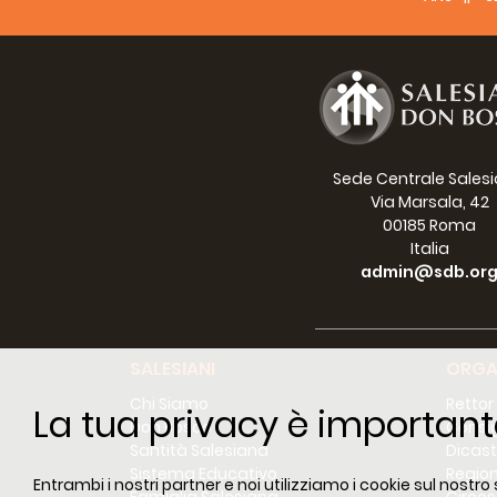
l’hann
Vi inv
non sa
Felice
Sede Centrale Sales
Via Marsala, 42
00185 Roma
Italia
admin@sdb.or
SALESIANI
ORGA
Chi Siamo
Rettor
La tua privacy è important
Don Bosco
Consig
Santità Salesiana
Dicast
Sistema Educativo
Region
Entrambi i nostri partner e noi utilizziamo i cookie sul nostro