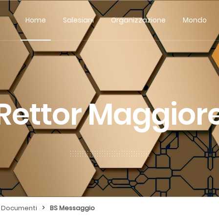
Home
Salesiani
Organizzazione
Mondo
Rettor Maggior
>
Documenti
BS Messaggio