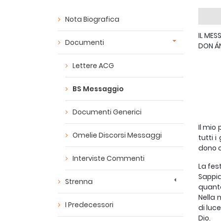
Nota Biografica
IL ME
Documenti
DON Á
Lettere ACG
BS Messaggio
Documenti Generici
Il mio
Omelie Discorsi Messaggi
tutti 
dono c
Interviste Commenti
La fes
Sappia
Strenna
quante
Nella 
I Predecessori
di luc
Dio.