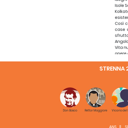
Isole 
Kolkat
esiste
Così c
case d
sfrutt
Angola
Vita n
opere 
lascia
Messic
STRENNA 
Tutto 
Mister
vuota”
cammin
Il tem
rotola
di tutt
Don Bosco
Rettor Maggiore
Vicario del
Miei 
celebr
perenn
ANS
S