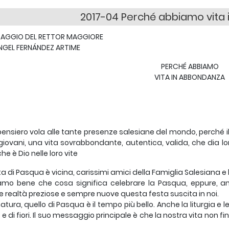
2017-04 Perché abbiamo vita
SSAGGIO DEL RETTOR MAGGIORE
NGEL FERNÁNDEZ ARTIME
PERCHÉ ABBIAMO
VITA IN ABBONDANZA
 pensiero vola alle tante presenze salesiane del mondo, perché i
i giovani, una vita sovrabbondante, autentica, valida, che dia lo
he è Dio nelle loro vite
ta di Pasqua è vicina, carissimi amici della Famiglia Salesiana e le
mo bene che cosa significa celebrare la Pasqua, eppure, an
 realtà preziose e sempre nuove questa festa suscita in noi.
natura, quello di Pasqua è il tempo più bello. Anche la liturgia e l
e e di fiori. Il suo messaggio principale è che la nostra vita non f