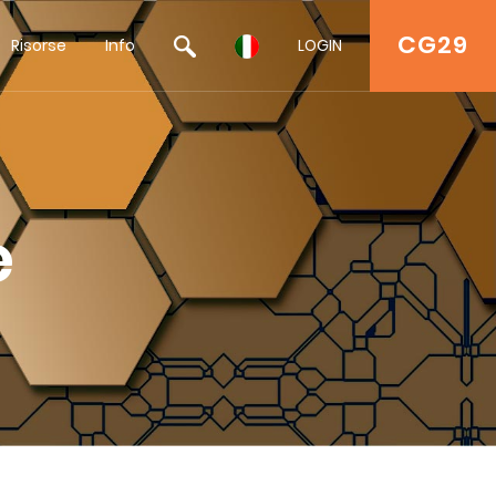
CG29
Risorse
Info
LOGIN
e