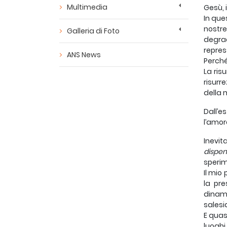
Multimedia
Gesù, i
In que
nostre
Galleria di Foto
degrad
repres
ANS News
Perché
La ris
risurr
della 
Dall’
l’amor
Inevit
dispen
sperim
Il mio
la pre
dinami
salesi
E quas
luoghi