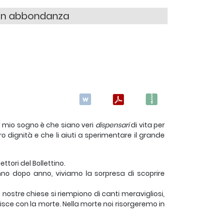
 in abbondanza
l mio sogno è che siano veri
dispensari
di vita per
ro dignità e che li aiuti a sperimentare il grande
ttori del Bollettino.
no dopo anno, viviamo la sorpresa di scoprire
e nostre chiese si riempiono di canti meravigliosi,
inisce con la morte. Nella morte noi risorgeremo in