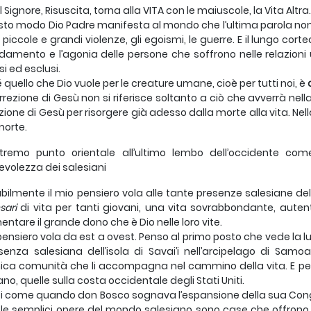
l Signore, Risuscita, torna alla VITA con le maiuscole, la Vita Altra.
sto modo Dio Padre manifesta al mondo che l’ultima parola non è
 piccole e grandi violenze, gli egoismi, le guerre. E il lungo cort
amento e l’agonia delle persone che soffrono nelle relazioni u
si ed esclusi.
 quello che Dio vuole per le creature umane, cioè per tutti noi, è
urrezione di Gesù non si riferisce soltanto a ciò che avverrà nel
ezione di Gesù per risorgere già adesso dalla morte alla vita. Ne
morte.
estremo punto orientale all’ultimo lembo dell’occidente 
evolezza dei salesiani
abilmente il mio pensiero vola alle tante presenze salesiane de
sari
di vita per tanti giovani, una vita sovrabbondante, autenti
entare il grande dono che è Dio nelle loro vite.
 pensiero vola da est a ovest. Penso al primo posto che vede la 
senza salesiana dell’isola di Savai’i nell’arcipelago di Sa
ca comunità che li accompagna nel cammino della vita. E pe
ano, quelle sulla costa occidentale degli Stati Uniti.
i come quando don Bosco sognava l’espansione della sua Congre
 le semplici opere del mondo salesiano sono case che offrono v