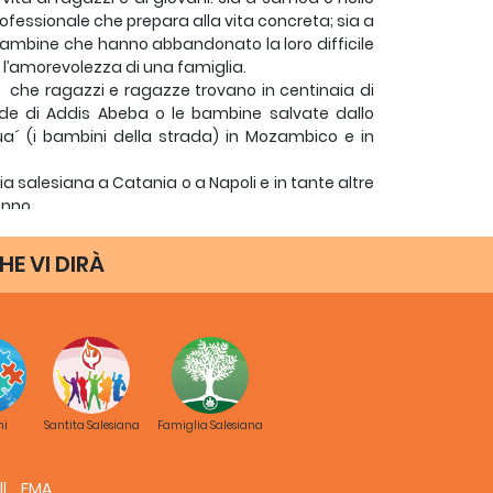
fessionale che prepara alla vita concreta; sia a
e bambine che hanno abbandonato la loro difficile
e l’amorevolezza di una famiglia.
ta che ragazzi e ragazze trovano in centinaia di
rade di Addis Abeba o le bambine salvate dallo
a´ (i bambini della strada) in Mozambico e in
a salesiana a Catania o a Napoli e in tante altre
hanno
ellín, o le migliaia di sfollati sul confine con il
dono con loro il pane e la vita.
HE VI DIRÀ
 può essere una celebrazione senza Dio, senza il
 neppure essere una celebrazione “spiritualista
 Dio. Per Gesù contavano, e giorno dopo giorno
 i più fragili.
La pietra che talvolta sembra bloccarci è stata
ale. È lui la “legge segreta” che orienta il cammino
ni
Santita Salesiana
Famiglia Salesiana
lici ma molto importanti ci sfuggano. Che la
 di Fede profonda. Per questo il nostro obiettivo
osa, autenticamente umana, a tutti quelli che ce
FMA