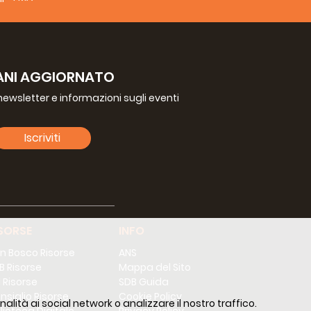
alle costrizioni del nostro mondo.
on insensibilità e noncuranza le tante persone che
ANI AGGIORNATO
a newsletter e informazioni sugli eventi
Iscriviti
SORSE
INFO
n Bosco Risorse
ANS
B Risorse
Mappa del Sito
 Risorse
SDB Guida
nsiglio Risorse
Cookie Policy
alità ai social network o analizzare il nostro traffico.