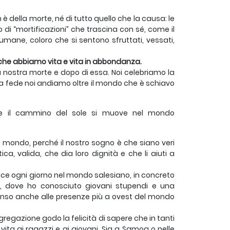
 della morte, né di tutto quello che la causa: le
eo di “mortificazioni” che trascina con sé, come il
mane, coloro che si sentono sfruttati, vessati,
che abbiamo vita e vita in abbondanza.
la nostra morte e dopo di essa. Noi celebriamo la
lla fede noi andiamo oltre il mondo che è schiavo
come il cammino del sole si muove nel mondo
l mondo, perché il nostro sogno è che siano veri
ca, valida, che dia loro dignità e che li aiuti a
luce ogni giorno nel mondo salesiano, in concreto
moa, dove ho conosciuto giovani stupendi e una
nso anche alle presenze più a ovest del mondo
gazione godo la felicità di sapere che in tanti
ita ai ragazzi e ai giovani. Sia a Samoa o nelle