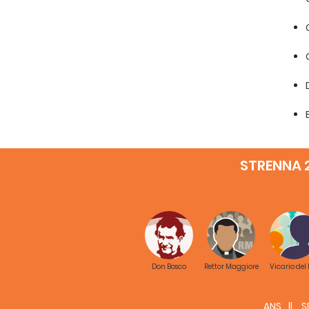
STRENNA 
Don Bosco
Rettor Maggiore
Vicario del
ANS
S