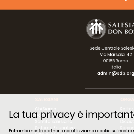
Sede Centrale Sales
Via Marsala, 42
00185 Roma
Italia
admin@sdb.or
SALESIANI
ORGA
Chi Siamo
Rettor
La tua privacy è important
Don Bosco
Consig
Santità Salesiana
Dicast
Sistema Educativo
Region
Entrambi i nostri partner e noi utilizziamo i cookie sul nostro