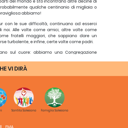
parti del mondo e sto incontrano altre decine di
 probabilmente qualche centinanio di migliaia o
eravigliosa abbiamo!
ur con le sue difficoltà, continuano ad esserci
i noi. Alle volte come amici, altre volte come
ome fratelli maggiori, che sappiano dare un
orse turbolente, e infine, certe volte come padri.
 mano sul cuore: abbiamo una Congregazione
ante, un vero dono di Dio, abbiamo dei giovani
olti di essi non hanno opportunità, ma hanno
HE VI DIRÀ
o dico in primo luogo a me stesso, a vivere con
ngelizzatrice salesiana.
itarvi a trasformare in realtà i sogni di Dio per i
. Voglio invitarvi a vivere una vita assolutamente
a qualcosa di così attraente che non sia possibile
ni
Santita Salesiana
Famiglia Salesiana
he Dio ci fa.
e Salesiani di Don Bosco sempre, come Don Bosco ci
FMA