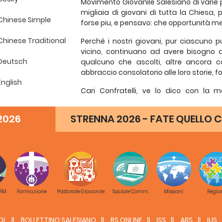
Movimento Giovanile Salesiano di varie 
migliaia di giovani di tutta la Chiesa,
Chinese Simple
forse piu, e pensavo: che opportunità m
Chinese Traditional
Perché i nostri giovani, pur ciascuno p
vicino, continuano ad avere bisogno d
Deutsch
qualcuno che ascolti, altre ancora c
abbraccio consolatorio alle loro storie, f
English
Cari Confratelli, ve lo dico con la
stupenda, abbiamo un carisma affascin
Español
nel mondo che sono meravigliosi, e m
2026
STRENNA 2026 - FATE QUELLO C
ancora noi.
Français
Voglio invitarvi, cari confratelli, e l
Hindi
un’autentica passione educativa ed eva
Hrvatski
Voglio invitarvi alla speranza, voglio inv
nostri giovani, i nostri ragazzi e ragazze
Italiano
autentica, dove il nostro stile di vita si
 RM
Formazione
Pastorale Giovanile
Sociale Comm.
Missioni
Regio
non sentirsi toccati da questa chimata c
Japanese
Voglio invitarvi, in definitiva, ad esser
DL
BOLLETTINO SALESIANO
BS ONLINE
ISS
ABS
IUS