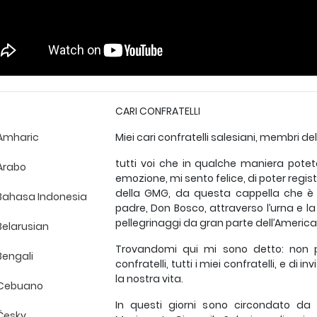
e
CARI CONFRATELLI
Amharic
Miei cari confratelli salesiani, membri de
tutti voi che in qualche maniera pot
Arabo
emozione, mi sento felice, di poter regis
della GMG, da questa cappella che è s
Bahasa Indonesia
padre, Don Bosco, attraverso l’urna e la
pellegrinaggi da gran parte dell’America
Belarusian
Trovandomi qui mi sono detto: non po
Bengali
confratelli, tutti i miei confratelli, e d
la nostra vita.
Cebuano
In questi giorni sono circondato da 
Česky