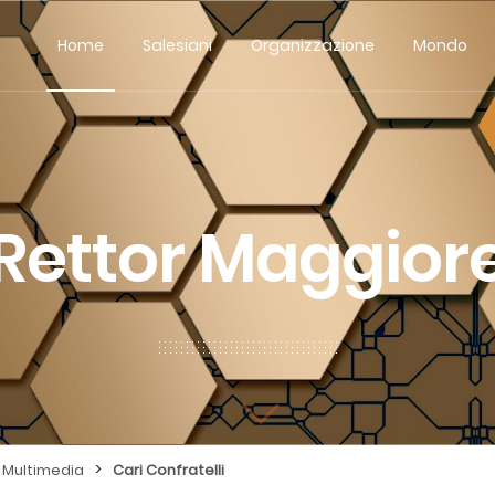
Home
Salesiani
Organizzazione
Mondo
Rettor Maggior
>
Multimedia
Cari Confratelli