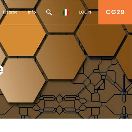
CG29
Risorse
Info
LOGIN
e