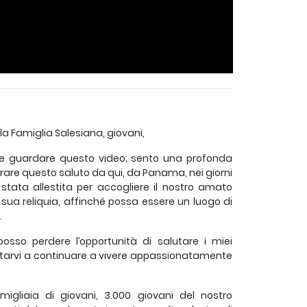
lla Famiglia Salesiana, giovani,
ete guardare questo video; sento una profonda
trare questo saluto da qui, da Panama, nei giorni
tata allestita per accogliere il nostro amato
 sua reliquia, affinché possa essere un luogo di
.
sso perdere l’opportunità di salutare i miei
i invitarvi a continuare a vivere appassionatamente
migliaia di giovani, 3.000 giovani del nostro