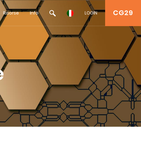
CG29
Risorse
Info
LOGIN
e