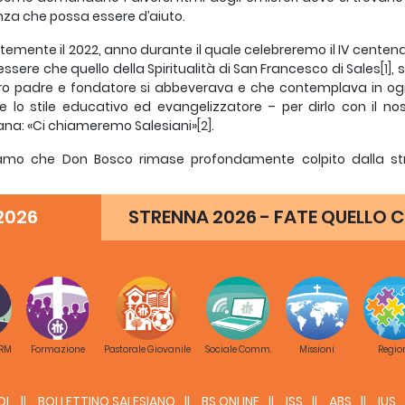
za che possa essere d’aiuto.
temente il 2022, anno durante il quale celebreremo il IV centenar
essere che quello della Spiritualità di San Francesco di Sales
[1]
, 
tro padre e fondatore si abbeverava e che contemplava in og
re lo stile educativo ed evangelizzatore – per dirlo con il no
ana: «Ci chiameremo Salesiani»
[2]
.
amo che Don Bosco rimase profondamente colpito dalla strao
entica ispirazione, soprattutto perché era un vero pastore, un 
vezza delle anime.
2026
STRENNA 2026 - FATE QUELLO C
vane seminarista, Giovanni Bosco prese questa risoluzione prim
olcezza di San Francesco di Sales mi guidino in ogni momento». 
atorio] cominciò a chiamarsi di San Francesco di Sales […] perché
 calma e mansuetudine, ci eravamo messi sotto alla protezion
zia di poterlo imitare nella sua straordinaria mansuetudine e n
lmente la Strenna di quest’anno costituirà anche una splendida
 RM
Formazione
Pastorale Giovanile
Sociale Comm.
Missioni
Regio
ualità di San Francesco di Sales e per apprezzare ancora di più l
 Bosco
, così come i preziosi valori della
spiritualità giovanile sale
emo chiamati ad essere oggi “più salesiani” nella nostra Famigl
DL
BOLLETTINO SALESIANO
BS ONLINE
ISS
ABS
IUS