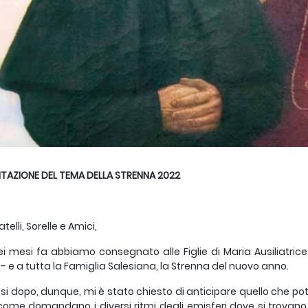
TAZIONE DEL TEMA DELLA STRENNA 2022
atelli, Sorelle e Amici,
ei mesi fa abbiamo consegnato alle Figlie di Maria Ausiliatric
– e a tutta la Famiglia Salesiana, la Strenna del nuovo anno.
si dopo, dunque, mi è stato chiesto di anticipare quello che po
come domandano i diversi ritmi degli emisferi dove si trovano l