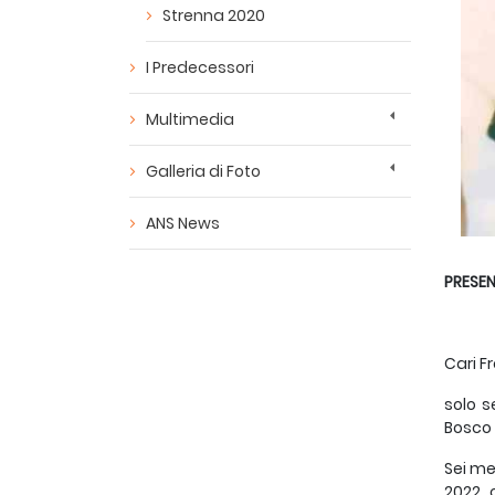
Strenna 2020
I Predecessori
Multimedia
Galleria di Foto
ANS News
PRESEN
Cari Fr
solo s
Bosco 
Sei me
2022, 