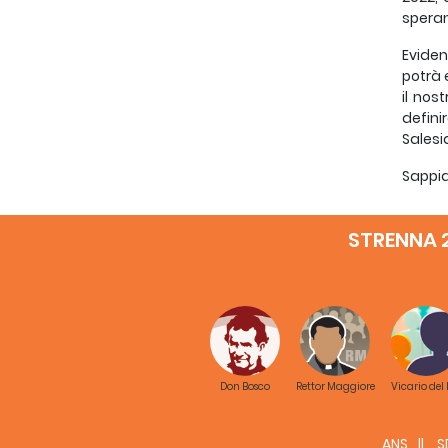
speran
Eviden
potrà 
il nos
defini
Salesi
Sappi
un’aut
la sal
STRENNA 
Da gio
e la d
«[L’or
grande
la gra
Natura
Don Bosco
Rettor Maggiore
Vicario del
spirit
di Don
sentir
ANS
S