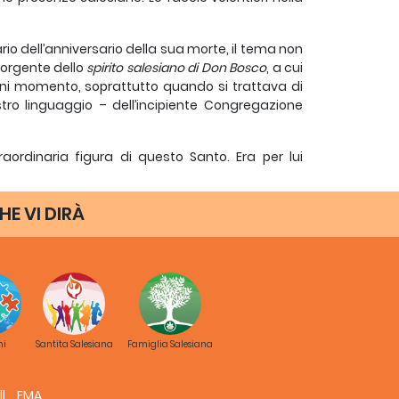
io dell’anniversario della sua morte, il tema non
sorgente dello
spirito salesiano di Don Bosco
, a cui
ni momento, soprattutto quando si trattava di
stro linguaggio – dell’incipiente Congregazione
rdinaria figura di questo Santo. Era per lui
maestro di carità, un instancabile lavoratore per
HE VI DIRÀ
a della sua ordinazione sacerdotale: «La carità
E nelle
Memorie dell’Oratorio
Don Bosco dichiara:
 [per] la parte di quel nostro ministero esigendo
e di questo santo, affinché ci ottenesse da Dio
el guadagno delle anime»
[3]
.
 opportunità per riconoscersi e ritrovarsi nella
ni
Santita Salesiana
Famiglia Salesiana
e magnifiche caratteristiche dello
spirito salesiano
siana
. Senza dubbio ci vedremo riflessi in loro e ci
ia Salesiana, cioè più pieni dello spirito di San
FMA