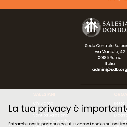
France
Essere
Questa
profon
Sede Centrale Sales
rivolg
Via Marsala, 42
proprio
00185 Roma
alla
In
Italia
Chiesa
admin@sdb.or
penetr
addiri
laici,
Concil
SALESIANI
ORGA
fra az
permea
Chi Siamo
Rettor
La tua privacy è important
Don Bosco
Consig
Certam
Santità Salesiana
Dicast
sempli
Sistema Educativo
Region
Entrambi i nostri partner e noi utilizziamo i cookie sul nostro