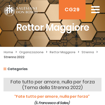
CG29
Rettor Maggiore
>
>
>
>
Home
Organizzazione
Rettor Maggiore
Strenna
Strenna 2022
Categorías
Fate tutto per amore, nulla per forza
(Tema della Strenna 2022)
"Fate tutto per amore, nulla per forza"
(S. Francesco di Sales)