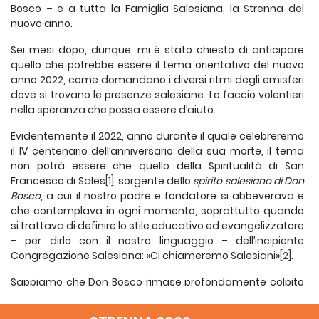
Bosco – e a tutta la Famiglia Salesiana, la Strenna del
nuovo anno.
Sei mesi dopo, dunque, mi è stato chiesto di anticipare
quello che potrebbe essere il tema orientativo del nuovo
anno 2022, come domandano i diversi ritmi degli emisferi
dove si trovano le presenze salesiane. Lo faccio volentieri
nella speranza che possa essere d’aiuto.
Evidentemente il 2022, anno durante il quale celebreremo
il IV centenario dell’anniversario della sua morte, il tema
non potrà essere che quello della Spiritualità di San
Francesco di Sales
[1]
, sorgente dello
spirito salesiano di Don
Bosco
, a cui il nostro padre e fondatore si abbeverava e
che contemplava in ogni momento, soprattutto quando
si trattava di definire lo stile educativo ed evangelizzatore
– per dirlo con il nostro linguaggio – dell’incipiente
Congregazione Salesiana: «Ci chiameremo Salesiani»
[2]
.
Sappiamo che Don Bosco rimase profondamente colpito
dalla straordinaria figura di questo Santo. Era per lui
un’autentica ispirazione, soprattutto perché era un vero