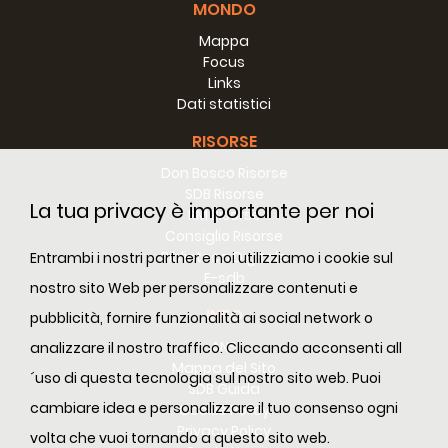
MONDO
Mappa
Focus
Links
Dati statistici
RISORSE
Don Bosco Risorse
SDB Risorse
La tua privacy è importante per noi
RM Risorse
Consiglio Risorse
Biblioteca Digitale
Entrambi i nostri partner e noi utilizziamo i cookie sul
E-sdb
nostro sito Web per personalizzare contenuti e
INFO
pubblicità, fornire funzionalità ai social network o
ANS
analizzare il nostro traffico. Cliccando acconsenti all
Mappa del Sito
´uso di questa tecnologia sul nostro sito web. Puoi
SDB Guida
cambiare idea e personalizzare il tuo consenso ogni
Cookie Policy
Privacy Policy
volta che vuoi tornando a questo sito web.