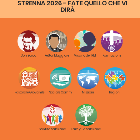
STRENNA 2026 - FATE QUELLO CHE VI
DIRÀ
Don Bosco
Rettor Maggiore
Vicario del RM
Formazione
Pastorale Giovanile
Sociale Comm.
Missioni
Regioni
Santita Salesiana
Famiglia Salesiana