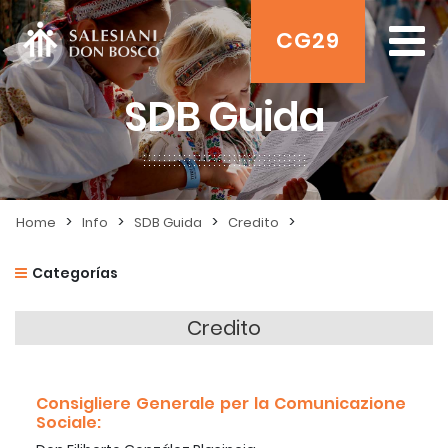
CG29
SDB Guida
>
>
>
>
Home
Info
SDB Guida
Credito
Categorías
Credito
Consigliere Generale per la Comunicazione
Sociale: