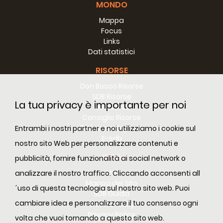
MONDO
Mappa
Focus
Links
Dati statistici
RISORSE
Don Bosco Risorse
SDB Risorse
La tua privacy è importante per noi
RM Risorse
Consiglio Risorse
Biblioteca Digitale
Entrambi i nostri partner e noi utilizziamo i cookie sul
E-sdb
nostro sito Web per personalizzare contenuti e
INFO
pubblicità, fornire funzionalità ai social network o
ANS
analizzare il nostro traffico. Cliccando acconsenti all
Mappa del Sito
´uso di questa tecnologia sul nostro sito web. Puoi
SDB Guida
cambiare idea e personalizzare il tuo consenso ogni
Cookie Policy
Privacy Policy
volta che vuoi tornando a questo sito web.