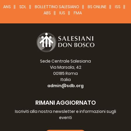
ANS
SDL
BOLLETTINO SALESIANO
BS ONLINE
ISS
ABS
IUS
FMA
Sede Centrale Salesiana
Via Marsala, 42
00185 Roma
Italia
admin@sdb.org
RIMANI AGGIORNATO
Iscriviti alla nostra newsletter e informazioni sugli
eventi