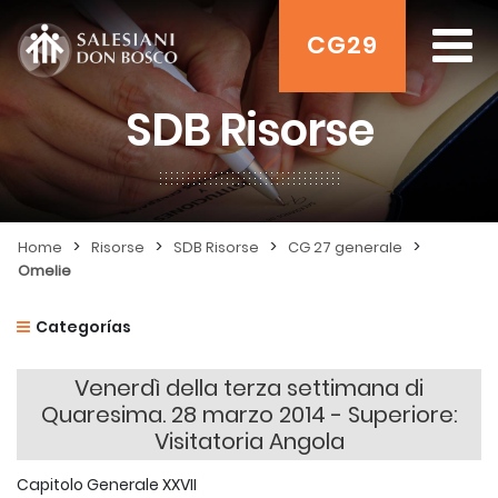
CG29
SDB Risorse
>
>
>
>
Home
Risorse
SDB Risorse
CG 27 generale
Omelie
Categorías
Venerdì della terza settimana di
Quaresima. 28 marzo 2014 - Superiore:
Visitatoria Angola
Capitolo Generale XXVII