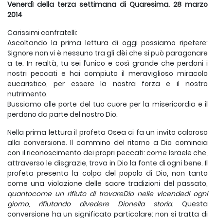
Venerdì della terza settimana di Quaresima. 28 marzo
2014
Carissimi confratelli:
Ascoltando la prima lettura di oggi possiamo ripetere:
Signore non vi è nessuno tra gli dèi che si può paragonare
a te. In realtà, tu sei l’unico e così grande che perdoni i
nostri peccati e hai compiuto il meraviglioso miracolo
eucaristico, per essere la nostra forza e il nostro
nutrimento.
Bussiamo alle porte del tuo cuore per la misericordia e il
perdono da parte del nostro Dio.
Nella prima lettura il profeta Osea ci fa un invito caloroso
alla conversione. Il cammino del ritorno a Dio comincia
con il riconoscimento dei propri peccati: come Israele che,
attraverso le disgrazie, trova in Dio la fonte di ogni bene. Il
profeta presenta la colpa del popolo di Dio, non tanto
come una violazione delle sacre tradizioni del passato,
quanto
come un rifiuto di trovare
Dio nelle vicende
di ogni
giorno
,
rifiutando di
vedere Dio
nella storia
. Questa
conversione ha un significato particolare: non si tratta di