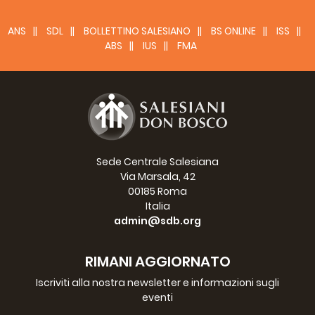
53.
L
VERA
Hugo Carlos
ARS
54.
P
MARÇAL
Márcio José
BBH
ANS
SDL
BOLLETTINO SALESIANO
BS ONLINE
ISS
55.
P
FIGUEIRÓ
Tiago
BCG
ABS
IUS
FMA
56.
P
RIBEIRO
Antônio de Assis
BMA
57.
P
DA SILVA
Gilson Marcos
BPA
58.
P
RODRIGUES
João Carlos
BRE
59.
P
SIBIONI
Roque Luiz
BSP
60.
P
ALBORNOZ
David
CIL
61.
P
ZÁRATE LÓPEZ
Nilo Damián
PAR
62.
P
COSTA
Daniel
URU
Asia Est e Oceania
Sede Centrale Salesiana
63.
P
CHAMBERS
Via Marsala, 42
Gregory
AUL
00185 Roma
64.
P
FEDRIGOTTI
Lanfranco
CIN
Italia
65.
P
CRUZ
Eligio
FIN
admin@sdb.org
66.
P
MILITANTE
George
FIS
67.
P
CIPRIANI
Aldo
GIA
68.
P
GUTERRES
João Paulino
ITM
RIMANI AGGIORNATO
Stephanus
69.
P
NAM
KOR
Iscriviti alla nostra newsletter e informazioni sugli
(Sanghun)
eventi
70.
P
VALLENCE
Maurice
MY