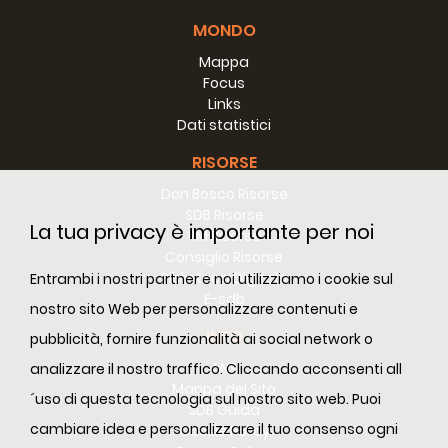
89.
P
ANCHUKANDAM
Thomas
INK
MONDO
90.
P
RAPHAEL
Jayapalan
INM
91.
P
PEEDIKAYIL
Michael
INN
Mappa
92.
P
FIGUEIREDO
Ian
INP
Focus
93.
P
MALIEKAL
George
INS
Links
94.
P
JOHNSON
Albert
INT
Dati statistici
95.
P
KAHANAWITALIYANAGE
Nihal
LKC
RISORSE
96.
P
FERNANDES
Ajoy
INB
97.
P
PUYKUNNEL
Shaji Joseph
INC
Don Bosco Risorse
98.
P
CHITTILAPPILLY
Varghese
IND
SDB Risorse
La tua privacy è importante per noi
99.
P
ALMEIDA
Joseph
ING
RM Risorse
100.
Consiglio Risorse
P
THATHIREDDY
Vijaya Bhaskar
INH
Biblioteca Digitale
Entrambi i nostri partner e noi utilizziamo i cookie sul
101.
P
SWAMIKANNU
Stanislaus
INM
E-sdb
nostro sito Web per personalizzare contenuti e
102.
P
ANTONYRAJ
Chinnappan
INM
INFO
pubblicità, fornire funzionalità ai social network o
103.
P
KOONAN
Thomas
INK
ANS
analizzare il nostro traffico. Cliccando acconsenti all
104.
Mappa del Sito
P
VETTOM
Jose
INK
´uso di questa tecnologia sul nostro sito web. Puoi
SDB Guida
105.
P
PARAPPULLY
Jose
INN
cambiare idea e personalizzare il tuo consenso ogni
Cookie Policy