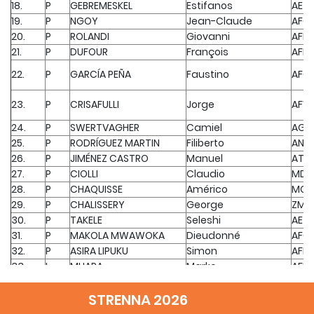
18.
P
GEBREMESKEL
Estifanos
AET
19.
P
NGOY
Jean-Claude
AFC
20.
P
ROLANDI
Giovanni
AFE
21.
P
DUFOUR
François
AFM
22.
P
GARCÍA PEÑA
Faustino
AFO
23.
P
CRISAFULLI
Jorge
AFW
24.
P
SWERTVAGHER
Camiel
AGL
25.
P
RODRÍGUEZ MARTIN
Filiberto
ANG
26.
P
JIMÉNEZ CASTRO
Manuel
ATE
27.
P
CIOLLI
Claudio
MD
28.
P
CHAQUISSE
Américo
MOZ
29.
P
CHALISSERY
George
ZMB
30.
P
TAKELE
Seleshi
AET
31.
P
MAKOLA MWAWOKA
Dieudonné
AFC
32.
P
ASIRA LIPUKU
Simon
AFE
33.
L
MHARA
Marko
AFM
34.
L
CORDERO
Hernán
AFO
STRENNA 2026