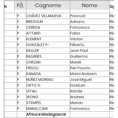
P/L
Cognome
Nome
N
Sigl
P
CHÁVEZ VILLANUEVA
Pascual
RMG
P
BREGOLIN
Adriano
RMG
P
CEREDA
Francesco
RMG
P
ATTARD
Fabio
RMG
P
KLEMENT
Václav
RMG
P
GONZÁLEZ P-
Filiberto
RMG
L
MULLER
Jean Paul
RMG
P
BASAÑES
Guillermo
RMG
P
CHRZAN
Marek
RMG
P
FRISOLI
Pier Fausto
RMG
P
KANAGA
Maria Arokiam
RMG
P
NÚÑEZ MORENO
José Miguel
RMG
P
ORTIZ G.
Esteban
RMG
P
VITALI
Natale
RMG
P
WONG
Andrew
RMG
P
STEMPEL
Marian
RMG
P
MARACCANI
Francesco
RMG
Africa e Madagascar