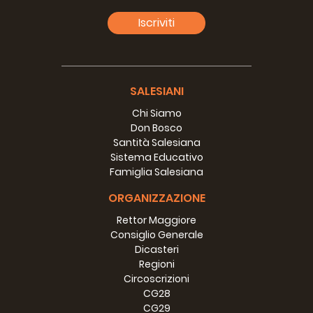
71.
P
PRASERT SOMNGAM
Paul
THA
72.
P
TRAN
Hoa Hung Giuseppe
VIE
Iscriviti
73.
P
GRAHAM
Bernard
AUL
74.
P
FUNG
Ting Wa Andrew
CIN
75.
P
GARCES
Alexander
FIN
76.
P
GERONIMO
Honesto Jr.
FIS
SALESIANI
77.
P
YAMANOUCHI
Mario
GIA
Yohanes
Chi Siamo
78.
P
SOERJONOTO
ITM
Boedirahardjo
Don Bosco
79.
P
YANG
Stefano
KOR
Santità Salesiana
80.
P
SOE NAING
Mariano
MY
Sistema Educativo
81.
P
SUPHOT RIUNGAM
Dominic Savio
THA
Famiglia Salesiana
Thinh Phuoc
82.
P
NGUYEN
VIE
ORGANIZZAZIONE
Giuseppe
83.
P
NGUYEN
Ngoc Vinh Giuseppe
VIE
Rettor Maggiore
Asia Sud
Consiglio Generale
84.
P
D’SOUZA
Godfrey
INB
Dicasteri
85.
P
ELLICHERAIL
Thomas
INC
Regioni
86.
P
GURIA
Nestor
IND
Circoscrizioni
87.
P
VATTATHARA
Thomas
ING
CG28
88.
P
RAMINEDI
Balaraju
INH
CG29