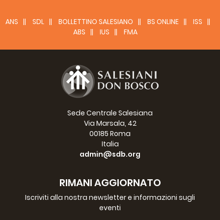
ANS
SDL
BOLLETTINO SALESIANO
BS ONLINE
ISS
ABS
IUS
FMA
CG27 - SUSSIDI
ANNO
TITOLO
VISITE
SCARICA
2012
Preghiera a Don Bosco per il CG27 -
17
video
2012
Presentazione ppt ACG 413 per
1
Sede Centrale Salesiana
CG27
Via Marsala, 42
2012
Lectio divina CG27
28
00185 Roma
Italia
admin@sdb.org
RIMANI AGGIORNATO
Logo
Iscriviti alla nostra newsletter e informazioni sugli
eventi
Logo: Richiedi il file originario in
Photoshop per i tuoi adattamenti -