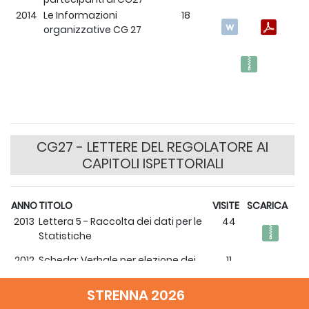
2014
Le Informazioni
18
organizzative CG 27
CG27 - LETTERE DEL REGOLATORE AI
CAPITOLI ISPETTORIALI
ANNO
TITOLO
VISITE
SCARICA
2013
Lettera 5 - Raccolta dei dati per le
44
Statistiche
2012
Scheda: Verbale per elezione dei
11
Delegati
STRENNA 2026
2012
Lettera 4: verbale dell’elezione dei
13