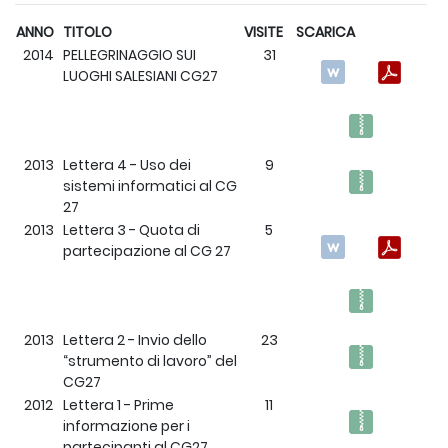
ANNO
TITOLO
VISITE
SCARICA
2014
PELLEGRINAGGIO SUI
31
LUOGHI SALESIANI CG27
2013
Lettera 4 - Uso dei
9
sistemi informatici al CG
27
2013
Lettera 3 - Quota di
5
partecipazione al CG 27
2013
Lettera 2 - Invio dello
23
“strumento di lavoro” del
CG27
2012
Lettera 1 - Prime
11
informazione per i
partecipanti al CG27