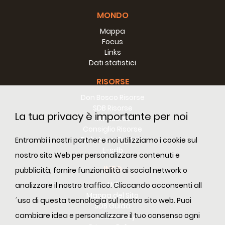
MONDO
Mappa
Focus
Links
Dati statistici
RISORSE
Don Bosco Risorse
SDB Risorse
La tua privacy è importante per noi
RM Risorse
Consiglio Risorse
Biblioteca Digitale
Entrambi i nostri partner e noi utilizziamo i cookie sul
E-sdb
nostro sito Web per personalizzare contenuti e
INFO
pubblicità, fornire funzionalità ai social network o
ANS
analizzare il nostro traffico. Cliccando acconsenti all
Mappa del Sito
´uso di questa tecnologia sul nostro sito web. Puoi
SDB Guida
cambiare idea e personalizzare il tuo consenso ogni
Cookie Policy