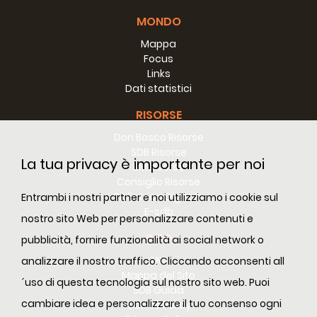
MONDO
Mappa
Focus
Links
Dati statistici
RISORSE
Don Bosco Risorse
SDB Risorse
La tua privacy è importante per noi
RM Risorse
Consiglio Risorse
Biblioteca Digitale
Entrambi i nostri partner e noi utilizziamo i cookie sul
E-sdb
nostro sito Web per personalizzare contenuti e
INFO
pubblicità, fornire funzionalità ai social network o
ANS
analizzare il nostro traffico. Cliccando acconsenti all
Mappa del Sito
´uso di questa tecnologia sul nostro sito web. Puoi
SDB Guida
cambiare idea e personalizzare il tuo consenso ogni
Cookie Policy