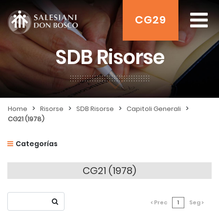
CG29
SDB Risorse
>
>
>
>
Home
Risorse
SDB Risorse
Capitoli Generali
CG21 (1978)
Categorías
CG21 (1978)
< Prec
1
Seg >