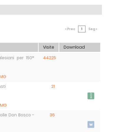
< Prec
1
Seg >
Visite
Download
lesiani per 150°
44225
RMG
Asti
21
RMG
Colle Don Bosco -
36