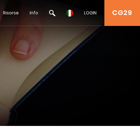
CG29
Risorse
Info
LOGIN