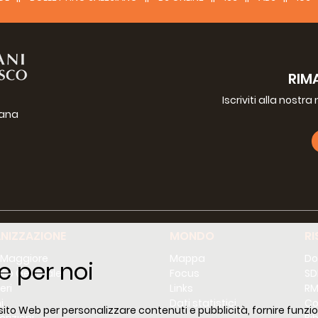
RIM
Iscriviti alla nostr
iana
g
NIZZAZIONE
MONDO
RI
 Maggiore
Mappa
Do
e per noi
lio Generale
Focus
SD
eri
Links
RM
i
Dati statistici
Co
 sito Web per personalizzare contenuti e pubblicità, fornire funzion