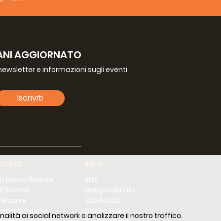
ANI AGGIORNATO
a newsletter e informazioni sugli eventi
Iscriviti
SORSE
INFO
n Bosco Risorse
ANS
B Risorse
Mappa del Sito
 Risorse
SDB Guida
nsiglio Risorse
Cookie Policy
alità ai social network o analizzare il nostro traffico.