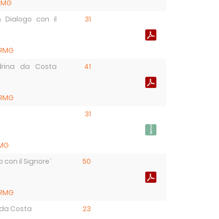
RMG
 Dialogo con il
31
RMG
drina da Costa
41
RMG
31
MG
 con il Signore`
50
RMG
 da Costa
23