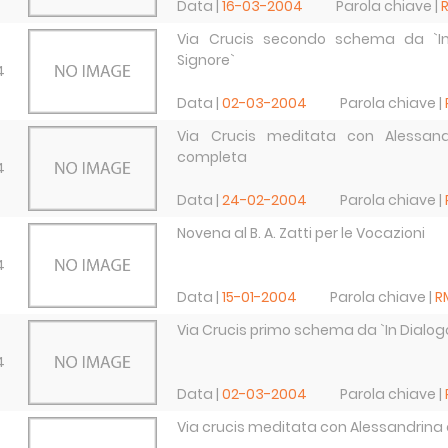
Data |
16-03-2004
Parola chiave |
Via Crucis secondo schema da `In
Signore`
4
Data |
02-03-2004
Parola chiave |
Via Crucis meditata con Alessan
completa
4
Data |
24-02-2004
Parola chiave |
Novena al B. A. Zatti per le Vocazioni
4
Data |
15-01-2004
Parola chiave |
R
Via Crucis primo schema da `In Dialogo
4
Data |
02-03-2004
Parola chiave |
Via crucis meditata con Alessandrina