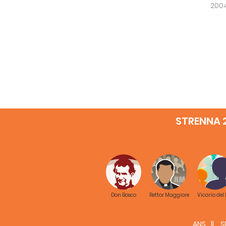
200
STRENNA 
Don Bosco
Rettor Maggiore
Vicario del
ANS
S