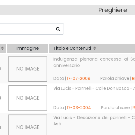
Preghiere
Immagine
Titolo e Contenuti
Indulgenza plenaria concessa ai Sa
anniversario
9
Data |
17-07-2009
Parola chiave |
Via Lucis - Pannelli - Colle Don Bosco - 
4
Data |
17-03-2004
Parola chiave |
Via Lucis - Descizione dei pannelli - 
Asti
4