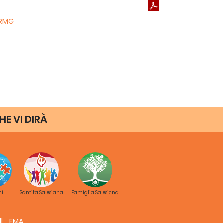
RMG
HE VI DIRÀ
ni
Santita Salesiana
Famiglia Salesiana
FMA