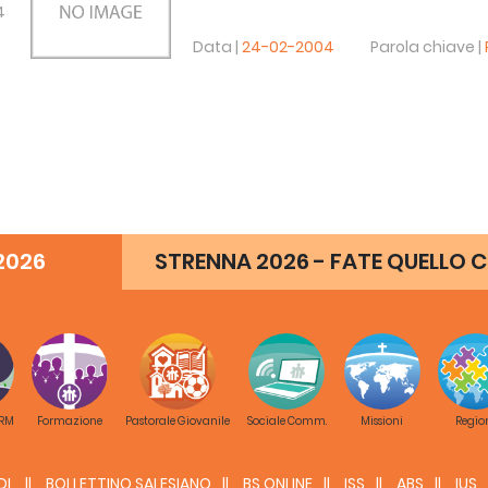
4
Data |
24-02-2004
Parola chiave |
2026
STRENNA 2026 - FATE QUELLO C
 RM
Formazione
Pastorale Giovanile
Sociale Comm.
Missioni
Regio
DL
BOLLETTINO SALESIANO
BS ONLINE
ISS
ABS
IUS