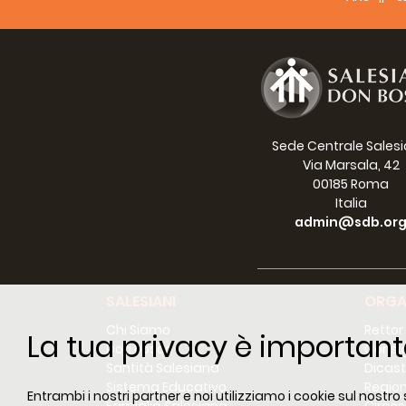
Sede Centrale Sales
Via Marsala, 42
00185 Roma
Italia
admin@sdb.or
SALESIANI
ORGA
Chi Siamo
Rettor
La tua privacy è important
Don Bosco
Consig
Santità Salesiana
Dicast
Sistema Educativo
Region
Entrambi i nostri partner e noi utilizziamo i cookie sul nostro