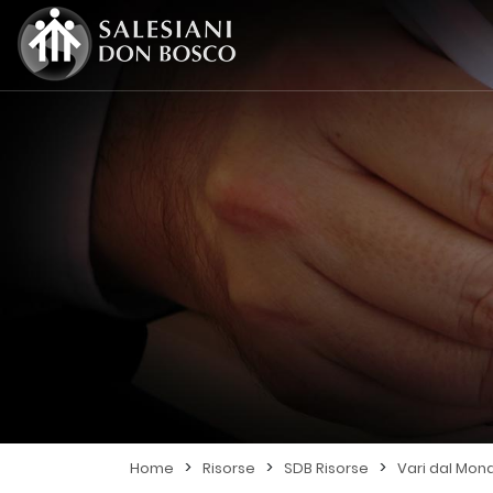
>
>
>
Home
Risorse
SDB Risorse
Vari dal Mon