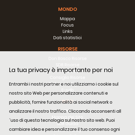
MONDO
Ceslao Józwiak
Mappa
Focus
nato a Lazynie, il 7 settembre 1919, era di
Links
carattere un po’ irascibile, ma
Dati statistici
spontaneo, pieno di energia, padrone di
sé, pronto al sacrificio, coerente e
RISORSE
positivamente autorevole. Lo si vedeva
aspirare alla perfezione cristiana e
Don Bosco Risorse
progredire in essa. Scrive un compagno di carcere: “Era di
SDB Risorse
La tua privacy è importante per noi
buon carattere e di buon cuore, aveva l’anima come un
RM Risorse
cristallo... Mi ha confidato una preoccupazione: non
Consiglio Risorse
macchiarsi mai di alcuna impurità”.
Biblioteca Digitale
Entrambi i nostri partner e noi utilizziamo i cookie sul
E-sdb
nostro sito Web per personalizzare contenuti e
INFO
pubblicità, fornire funzionalità ai social network o
ANS
analizzare il nostro traffico. Cliccando acconsenti all
Mappa del Sito
´uso di questa tecnologia sul nostro sito web. Puoi
SDB Guida
Edoardo Kazmierski
cambiare idea e personalizzare il tuo consenso ogni
Cookie Policy