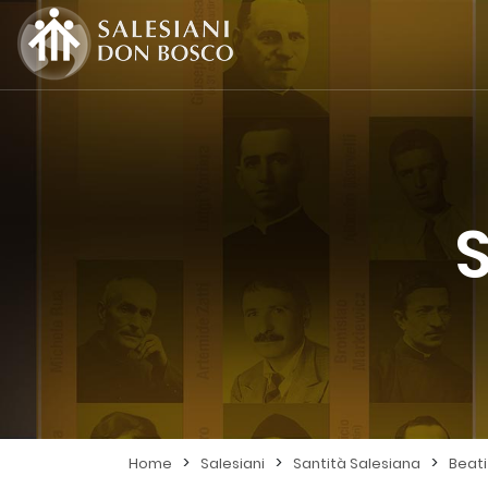
S
>
>
>
Home
Salesiani
Santità Salesiana
Beati