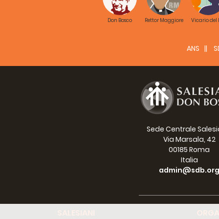
Li
Don Bosco
Rettor Maggiore
Vicario del
Nota
ANS
S
Li
PPT
Casa
Li
Sede Centrale Sales
Via Marsala, 42
Jueg
00185 Roma
Italia
Li
admin@sdb.or
Fotog
SALESIANI
ORGA