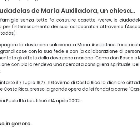
iudadelas de María Auxiliadora, un chiesa...
 famiglie senza tetto fa costruire casette «vere», le ciudade
a per l'interessamento dei suoi collaboratori attraverso l'Ass
itados).
opagare la devozione salesiana a Maria Ausiliatrice fece costr
grandi cose con la sua fede e con la collaborazione di perso
entato gli effetti della devozione mariana. Come don Bosco e M
ione con Dio la rendeva una ricercata consigliera spirituale. Dei 
.
'infarto il 7 Luglio 1977. Il Governo di Costa Rica la dichiarò ci
e Costa Rica, presso la grande opera da lei fondata come "Casa 
i Paolo II la beatificò il 14 aprile 2002.
se in genere