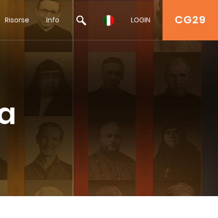
CG29
Risorse
Info
LOGIN
na