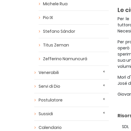
Michele Rua
Le c
Pio IX
Per le
tuttor
Neces
Stefano Sándor
Per pr
Titus Zeman
operò 
sperim
Zefferino Namuncurá
sua un
volumi
Venerabili
Morì d
José d
Servi di Dio
Giovann
Postulatore
Sussidi
Risor
SDL
Calendario