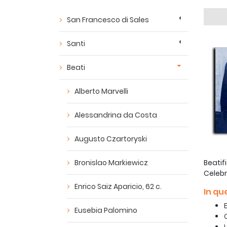
San Francesco di Sales
Santi
Beati
Alberto Marvelli
Alessandrina da Costa
Augusto Czartoryski
Bronislao Markiewicz
Beatif
Celebra
Enrico Saiz Aparicio, 62 c.
In qu
Eusebia Palomino