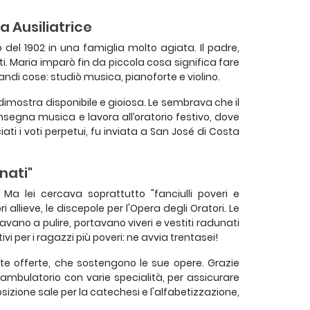
ia Ausiliatrice
el 1902 in una famiglia molto agiata. Il padre,
i. Maria imparò fin da piccola cosa significa fare
andi cose: studiò musica, pianoforte e violino.
si dimostra disponibile e gioiosa. Le sembrava che il
insegna musica e lavora all’oratorio festivo, dove
ti i voti perpetui, fu inviata a San José di Costa
nati"
 Ma lei cercava soprattutto "fanciulli poveri e
llieve, le discepole per l'Opera degli Oratori. Le
vano a pulire, portavano viveri e vestiti radunati
vi per i ragazzi più poveri: ne avvia trentasei!
ante offerte, che sostengono le sue opere. Grazie
liambulatorio con varie specialità, per assicurare
ione sale per la catechesi e l'alfabetizzazione,