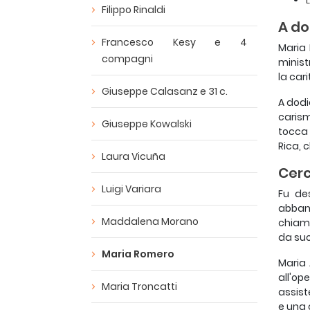
Filippo Rinaldi
A do
Francesco Kesy e 4
Maria 
compagni
minist
la car
Giuseppe Calasanz e 31 c.
A dodi
carism
Giuseppe Kowalski
tocca 
Rica, 
Laura Vicuña
Cerc
Luigi Variara
Fu des
abband
Maddalena Morano
chiama
da suo
Maria Romero
Maria 
all'op
Maria Troncatti
assist
e una 