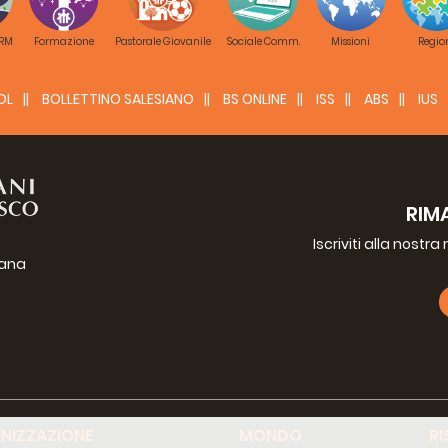
ngua:
IT
Dimensione:
(12 kB)
 RM
Formazione
Pastorale Giovanile
Sociale Comm.
Missioni
Regio
 biografica
DL
BOLLETTINO SALESIANO
BS ONLINE
ISS
ABS
IUS
ngua:
IT
Dimensione:
(12 kB)
RIM
 de la Virgen Sor Maria
Iscriviti alla nostr
ngua:
Dimensione:
(5 MB)
iana
o de la Virgen Sor Maria Romero
ngua:
Dimensione:
(4 MB)
g
rafie
NIZZAZIONE
MONDO
RI