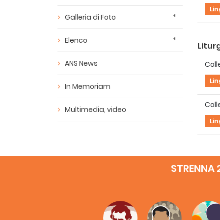
Li
Galleria di Foto
Elenco
Litur
ANS News
Coll
Li
In Memoriam
Coll
Multimedia, video
Li
Docu
STRENNA 
Bibl
Li
Profi