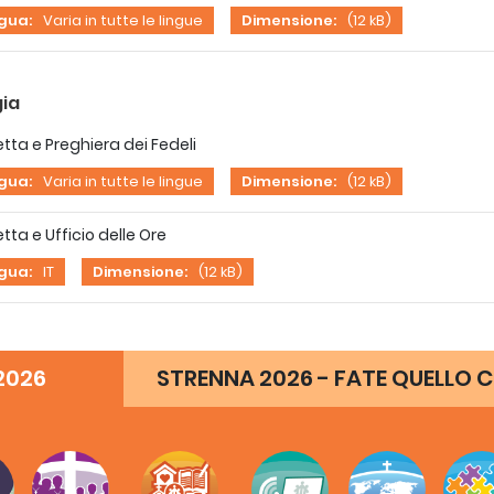
ngua:
Varia in tutte le lingue
Dimensione:
(12 kB)
gia
etta e Preghiera dei Fedeli
ngua:
Varia in tutte le lingue
Dimensione:
(12 kB)
etta e Ufficio delle Ore
ngua:
IT
Dimensione:
(12 kB)
menti
2026
STRENNA 2026 - FATE QUELLO C
iografia
ngua:
IT
Dimensione:
(12 kB)
lo