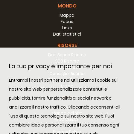
MONDO
Mappa
Focus
Links
Dati statistici
RISORSE
Don Bosco Risorse
SDB Risorse
La tua privacy è importante per noi
RM Risorse
Consiglio Risorse
Biblioteca Digitale
Entrambi i nostri partner e noi utilizziamo i cookie sul
E-sdb
nostro sito Web per personalizzare contenuti e
INFO
pubblicità, fornire funzionalità ai social network o
ANS
analizzare il nostro traffico. Cliccando acconsenti all
Mappa del Sito
´uso di questa tecnologia sul nostro sito web. Puoi
SDB Guida
cambiare idea e personalizzare il tuo consenso ogni
Cookie Policy
Privacy Policy