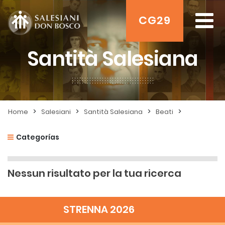
CG29
Santità Salesiana
>
>
>
>
Home
Salesiani
Santità Salesiana
Beati
Categorías
Nessun risultato per la tua ricerca
STRENNA 2026