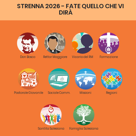
STRENNA 2026 - FATE QUELLO CHE VI
DIRÀ
Don Bosco
Rettor Maggiore
Vicario del RM
Formazione
Pastorale Giovanile
Sociale Comm.
Missioni
Regioni
Santita Salesiana
Famiglia Salesiana