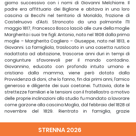
giorno successivo con i nomi di Giovanni Melchiorre. Il
padre era affittuario dei Biglione e abitava in una loro
cascina ai Becchi nel territorio di Morialdo, frazione di
Castelnuovo d’Asti. Stroncato da una polmonite l’11
maggio 1817, Francesco Bosco lasciò alle cure della moglie
Margherita i suoi tre figli: Antonio, nato nel 1808 dalla prima
moglie – Margherita Cagliero – Giuseppe, nato nel 1813, e
Giovanni. La famigliola, traslocato in una casetta rustica
riadattata ad abitazione, trascorse anni duri in tempi di
congiunture sfavorevoli per il mondo contadino.
Giovannino, educato con profondo intuito umano e
cristiano dalla mamma, viene però dotato dalla
Provvidenza di doni, che lo fanno, fin dai primi anni, l’amico
generoso e diligente dei suoi coetanei. Tuttavia, date le
strettezze familiari e le tensioni con il fratellastro a motivo
delle proprie inclinazioni allo studio fu mandato a lavorare
come garzone alla cascina Moglia, dal febbraio del 1828 al
novembre del 1829. Rientrato in famiglia, grazie
all’appoggio del vecchio cappellano don Giovanni Calosso
gli fu consentito di proseguire gli studi elementari a
STRENNA 2026
Castelnuovo e quelli umanistici nel regio collegio di Chieri.