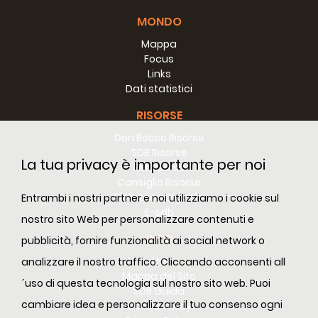
MONDO
Mappa
Focus
Links
Dati statistici
RISORSE
Don Bosco Risorse
SDB Risorse
La tua privacy è importante per noi
RM Risorse
Consiglio Risorse
Biblioteca Digitale
Entrambi i nostri partner e noi utilizziamo i cookie sul
E-sdb
nostro sito Web per personalizzare contenuti e
INFO
pubblicità, fornire funzionalità ai social network o
ANS
analizzare il nostro traffico. Cliccando acconsenti all
Mappa del Sito
´uso di questa tecnologia sul nostro sito web. Puoi
SDB Guida
cambiare idea e personalizzare il tuo consenso ogni
Cookie Policy