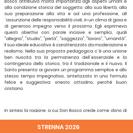
Bosco attribuiva molta importanza agli aspetti umani e
alla condizione storica del soggetto: alla sua libertà, alla
sua preparazione alla vita e ad una professione, all
´assunzione delle responsabilità civili, in un clima di gioia e
di generoso impegno verso il prossimo. Egli esprimeva
questi obiettivi con parole incisive e semplici, quali
"allegria", "studio", "pietà", "saggezza", "lavoro", "umanità".
Il suo ideale educativo è caratterizzato da moderazione e
realismo. Nella sua proposta pedagogica c´è una unione
ben riuscita tra la permanenza dell´essenziale e la
contingenza dello storico, tra il tradizionale e il nuovo. Il
Santo presenta ai giovani un programma semplice e allo
stesso tempo impegnativo, sintetizzato in una formula
felice e suggestiva: onesto cittadino, perché buon
cristiano.
In sintesi la ragione, a cui Don Bosco crede come dono di
Dio e come compito inderogabile dell´educatore, indica i
valori del bene, nonché gli obiettivi da perseguire, i mezzi e
STRENNA 2026
i modi da usare. La ragione invita i giovani ad un rapporto