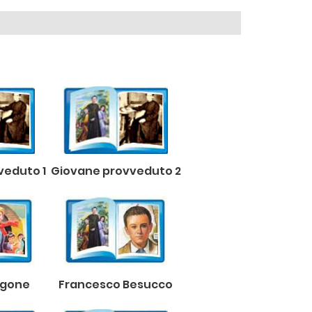
veduto 1
Giovane provveduto 2
agone
Francesco Besucco