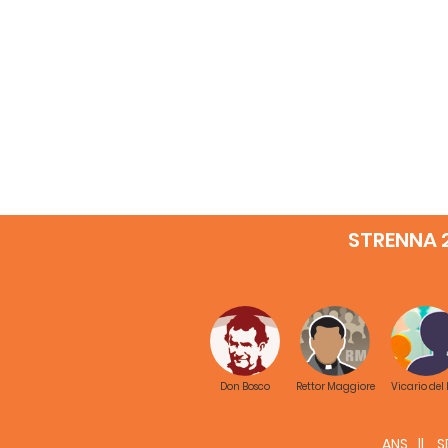
STRENNA 
Don Bosco
Rettor Maggiore
Vicario del
ANS
S