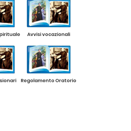
irituale
Avvisi vocazionali
ssionari
Regolamento Oratorio