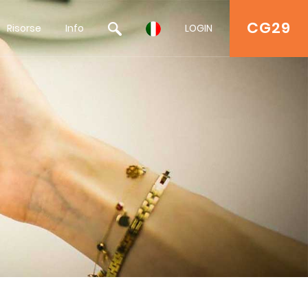
CG29
Risorse
Info
LOGIN