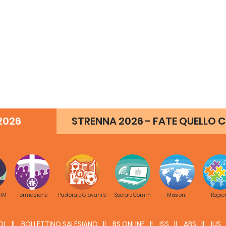
2026
STRENNA 2026 - FATE QUELLO C
 RM
Formazione
Pastorale Giovanile
Sociale Comm.
Missioni
Regio
DL
BOLLETTINO SALESIANO
BS ONLINE
ISS
ABS
IUS