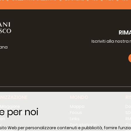
RIM
Iscriviti alla nostr
iana
g
NIZZAZIONE
MONDO
RI
 Maggiore
Mappa
Do
e per noi
lio Generale
Focus
SD
eri
Links
RM
i
Dati statistici
Co
 sito Web per personalizzare contenuti e pubblicità, fornire funzion