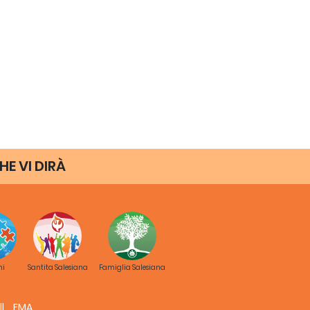
HE VI DIRÀ
ni
Santita Salesiana
Famiglia Salesiana
FMA