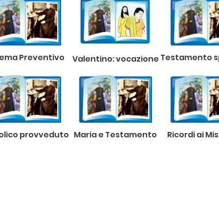
tema Preventivo
Testamento sp
Valentino: vocazione
olico provveduto
Maria e Testamento
Ricordi ai Mi