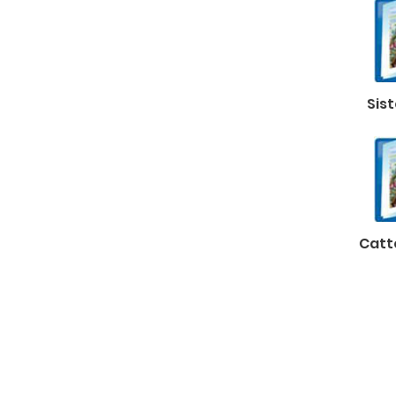
Sis
Catt