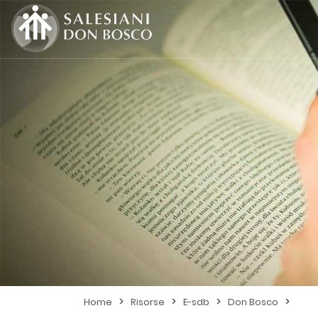
>
>
>
>
Home
Risorse
E-sdb
Don Bosco