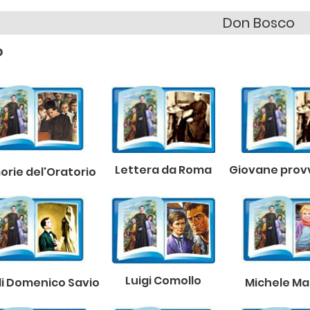
Don Bosco
b
Lettera da Roma
Giovane prov
rie del'Oratorio
Luigi Comollo
di Domenico Savio
Michele M