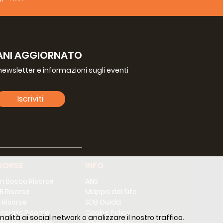
ANI AGGIORNATO
a newsletter e informazioni sugli eventi
Iscriviti
SORSE
INFO
n Bosco Risorse
ANS
B Risorse
Mappa del Sito
 Risorse
SDB Guida
nsiglio Risorse
Cookie Policy
alità ai social network o analizzare il nostro traffico.