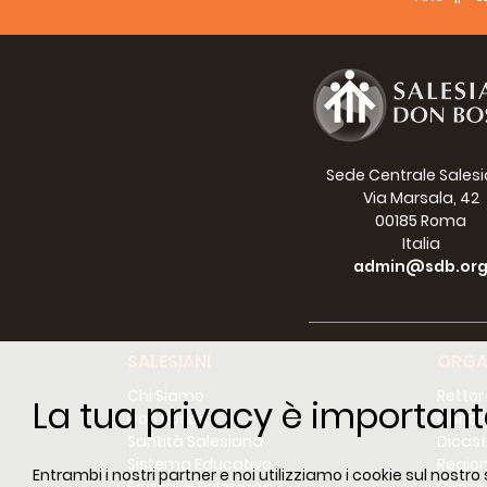
Sede Centrale Sales
Via Marsala, 42
00185 Roma
Italia
admin@sdb.or
SALESIANI
ORGA
Chi Siamo
Rettor
La tua privacy è important
Don Bosco
Consig
Santità Salesiana
Dicast
Sistema Educativo
Region
Entrambi i nostri partner e noi utilizziamo i cookie sul nostro