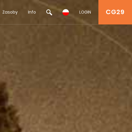
CG29
Zasoby
Info
LOGIN