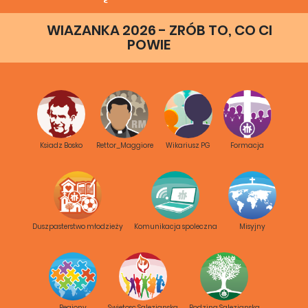
WIAZANKA 2026 - ZRÓB TO, CO CI
POWIE
Ksiadz Bosko
Rettor_Maggiore
Wikariusz PG
Formacja
Duszpasterstwo młodzieży
Komunikacja spoleczna
Misyjny
Regiony
Swietosc Salezjanska
Rodzina Salezjanska