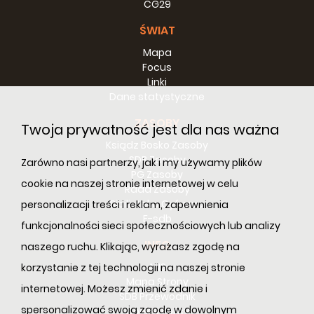
CG29
ŚWIAT
Mapa
Focus
Linki
Dane statystyczne
ZASOBY
Twoja prywatność jest dla nas ważna
Ksiądz Bosko Zasoby
SDB Zasoby
Zarówno nasi partnerzy, jak i my używamy plików
PG Zasoby
cookie na naszej stronie internetowej w celu
Rada Zasoby
Bibilioteka Cyfrowa
personalizacji treści i reklam, zapewnienia
E-sdb
funkcjonalności sieci społecznościowych lub analizy
INFO
naszego ruchu. Klikając, wyrażasz zgodę na
ANS
korzystanie z tej technologii na naszej stronie
Mapa Strony
internetowej. Możesz zmienić zdanie i
SDB Przewodnik
spersonalizować swoją zgodę w dowolnym
Cookie Policy