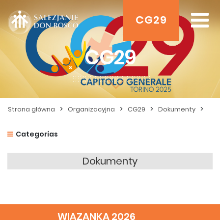
CG29
CG29
>
>
>
>
Strona główna
Organizacyjna
CG29
Dokumenty
Categorías
Dokumenty
WIĄZANKA 2026