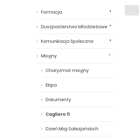
Formacja
Duszpasterstwo Młodzieżowe
Komunikacja Spoleczna
Misyjny
Charyzmat misyjny
Ekipa
Dokumenty
Cagliero 11
Dzień Misji Salezjańskich