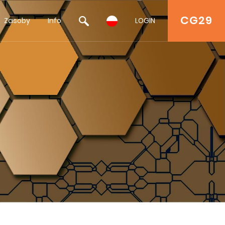
CG29
Zasoby
Info
LOGIN