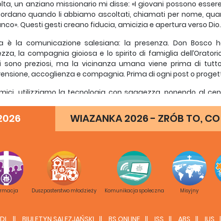
lta, un anziano missionario mi disse: «I giovani possono essere
cordano quando li abbiamo ascoltati, chiamati per nome, qu
ianco». Questi gesti creano fiducia, amicizia e apertura verso Dio.
a è la comunicazione salesiana: la presenza. Don Bosco ha 
ezza, la compagnia gioiosa e lo spirito di famiglia dell’Orator
li sono preziosi, ma la vicinanza umana viene prima di tutt
nsione, accoglienza e compagnia. Prima di ogni post o progetto,
mici, utilizziamo la tecnologia con saggezza, ponendo al cent
on Bosco – con la presenza, la gentilezza e l’amore per i giovani
2026
WIAZANKA 2026 - ZRÓB TO, CO
Fidel Orendain SDB
liere Generale per la Comunicazione Sociale
esseri umani – il rispetto per la vita umana
esa ha sempre professato la difesa della vita umana in ogni s
è preziosa perché proviene da Dio. I cristiani sono, quindi, chi
ormacja
Duszpasterstwo młodzieży
Komunikacja spoleczna
Misyjny
 a difendere, coltivare e promuovere la dignità di ogni pe
 da Dio a sua immagine e somiglianza, e destinata alla vita 
DL
BIULETYN SALEZJAŃSKI
BS ONLINE
ISS
ABS
IUS