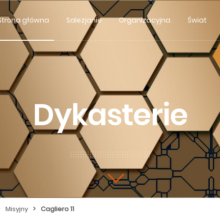
Strona główna
Salezjanie
Organizacyjna
Świat
Dykasterie
>
>
Misyjny
Cagliero 11