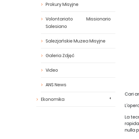
Prokury Misyjne
Volontariato Missionario
Salesiano
Salezjańskie Muzea Misyjne
Galeria Zdjęć
Video
ANS News
Cari a
Ekonomika
L’oper
La tec
rapida
nulla 