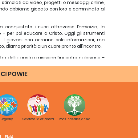
 stimolati da video, progetti o messaggi online,
ando abbiamo giocato con loro e camminato al
conquistato i cuori attraverso l’amicizia, la
io – per poi educare a Cristo. Oggi gli strumenti
o. I giovani non cercano solo informazioni, ma
 diamo priorità a un cuore pronto all’incontro.
ro della nostra missione l’incontro salesiano –
 più poveri.
 CI POWIE
ua fase. Il Catechismo ci ricorda che ogni vita
amati non solo a evitare di nuocere alla vita, ma
Regiony
Swietosc Salezjanska
Rodzina Salezjanska
rsona umana. Ogni vita umana è un dono sacro,
eterna. La dignità umana non dipende dall’età,
FMA