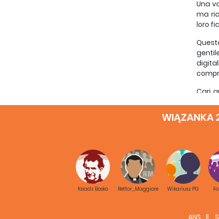
Una vo
ma ri
loro f
Quest
gentil
digita
compre
Cari a
come D
WIĄZANKA 
▀
Don 
Consig
Gli 
La Chi
umana 
Ksiadz Bosko
Rettor_Maggiore
Wikariusz PG
F
anche
creata
ANS
S