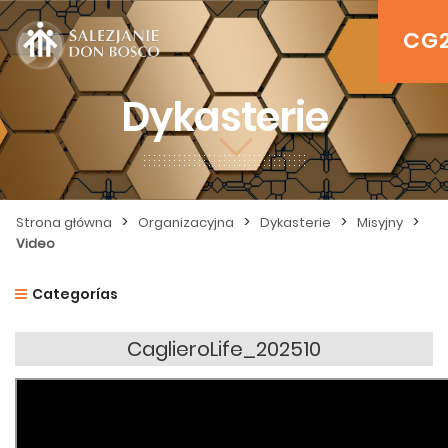
CG
Dykasterie
>
>
>
>
Strona główna
Organizacyjna
Dykasterie
Misyjny
Video
Categorías
CaglieroLife_202510