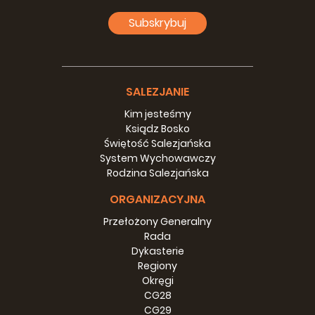
Subskrybuj
SALEZJANIE
Kim jesteśmy
Ksiądz Bosko
Świętość Salezjańska
System Wychowawczy
Rodzina Salezjańska
ORGANIZACYJNA
Przełożony Generalny
Rada
Dykasterie
Regiony
Okręgi
CG28
CG29