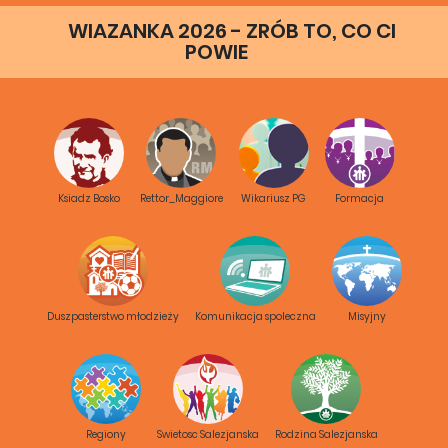
WIAZANKA 2026 - ZRÓB TO, CO CI
POWIE
Ksiadz Bosko
Rettor_Maggiore
Wikariusz PG
Formacja
Duszpasterstwo młodzieży
Komunikacja spoleczna
Misyjny
Regiony
Swietosc Salezjanska
Rodzina Salezjanska