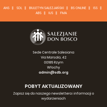
ANS
SDL
BIULETYN SALEZJAŃSKI
BS ONLINE
ISS
ABS
IUS
FMA
Sede Centrale Salesiana
Via Marsala, 42
00185 Rzym
Włochy
admin@sdb.org
POBYT AKTUALIZOWANY
Zapisz się do naszego newslettera i informacji o
wydarzeniach