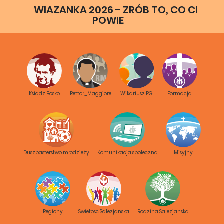
WIAZANKA 2026 - ZRÓB TO, CO CI
POWIE
Ksiadz Bosko
Rettor_Maggiore
Wikariusz PG
Formacja
Duszpasterstwo młodzieży
Komunikacja spoleczna
Misyjny
Regiony
Swietosc Salezjanska
Rodzina Salezjanska