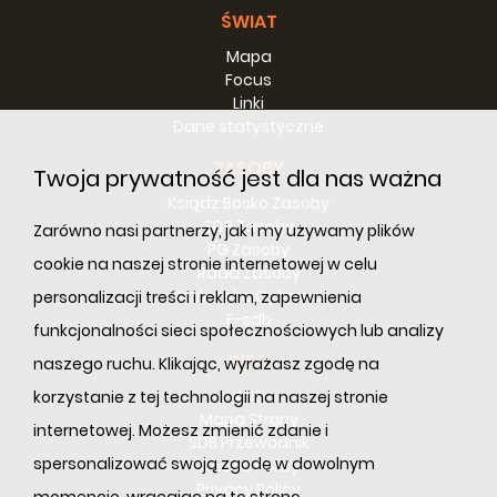
ŚWIAT
Mapa
Focus
Linki
Dane statystyczne
ZASOBY
Twoja prywatność jest dla nas ważna
Ksiądz Bosko Zasoby
SDB Zasoby
Zarówno nasi partnerzy, jak i my używamy plików
PG Zasoby
cookie na naszej stronie internetowej w celu
Rada Zasoby
Bibilioteka Cyfrowa
personalizacji treści i reklam, zapewnienia
E-sdb
funkcjonalności sieci społecznościowych lub analizy
INFO
naszego ruchu. Klikając, wyrażasz zgodę na
ANS
korzystanie z tej technologii na naszej stronie
Mapa Strony
internetowej. Możesz zmienić zdanie i
SDB Przewodnik
spersonalizować swoją zgodę w dowolnym
Cookie Policy
Privacy Policy