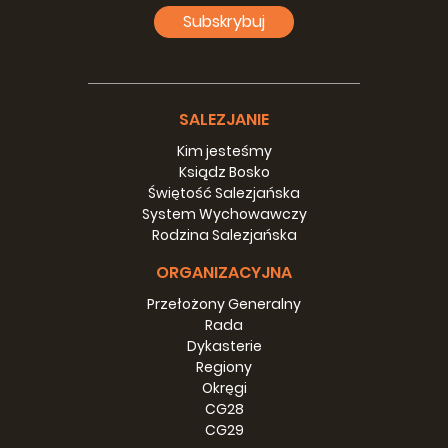
Subskrybuj
SALEZJANIE
Kim jesteśmy
Ksiądz Bosko
Świętość Salezjańska
System Wychowawczy
Rodzina Salezjańska
ORGANIZACYJNA
Przełożony Generalny
Rada
Dykasterie
Regiony
Okręgi
CG28
CG29