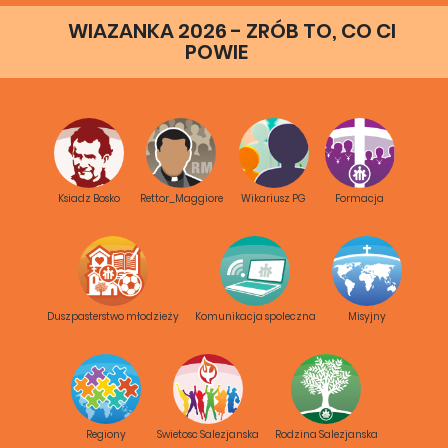
WIAZANKA 2026 - ZRÓB TO, CO CI
POWIE
Ksiadz Bosko
Rettor_Maggiore
Wikariusz PG
Formacja
Duszpasterstwo młodzieży
Komunikacja spoleczna
Misyjny
Progetto:
Salesio Gakuin
(Salesian
Regiony
Swietosc Salezjanska
Rodzina Salezjanska
Aspirantates)