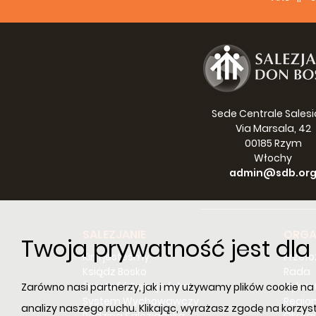
Sede Centrale Sales
Via Marsala, 42
00185 Rzym
Włochy
admin@sdb.or
SALEZJANIE
ORGA
Twoja prywatność jest dl
Kim jesteśmy
Przeł
Ksiądz Bosko
Rada
Świętość Salezjańska
Dykast
Zarówno nasi partnerzy, jak i my używamy plików cookie na n
System Wychowawczy
Regio
analizy naszego ruchu. Klikając, wyrażasz zgodę na korzys