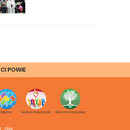
 CI POWIE
r 118 anni. Cominciò con l’Oratorio di
Regiony
Swietosc Salezjanska
Rodzina Salezjanska
atore, l’Oratorio divenne una casa
 che prepara alla vita e un cortile
FMA