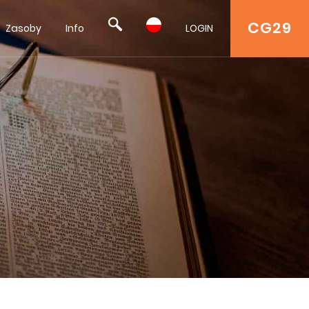
CG29
Zasoby
Info
LOGIN