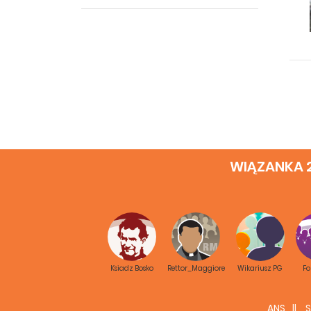
WIĄZANKA 
Ksiadz Bosko
Rettor_Maggiore
Wikariusz PG
F
ANS
S