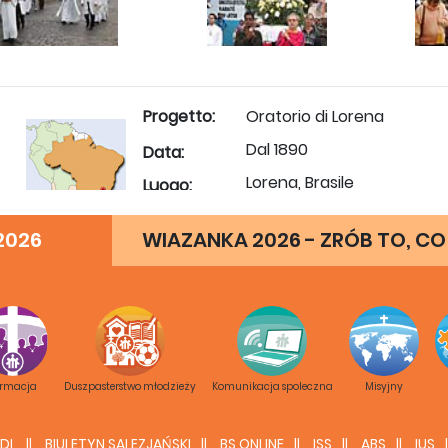
Progetto:
Oratorio di Lorena
Dal 1890
Data:
Lorena, Brasile
Luogo:
Ispettoria:
BSP
2026
WIAZANKA 2026 - ZRÓB TO, CO
BREVE STORIA DI LORENA
I Salesiani sono presenti nella Vale do Paraìba dal 1890, pe
S. Luigi annesso al Collegio S. Giacomo.
ormacja
Duszpasterstwo młodzieży
Komunikacja spoleczna
Misyjny
Col tempo, e seguendo Don Bosco, il nostro Padre e Fond
che accoglie, una parrocchia che evangelizza, una scuola
DL
BIULETYN SALEZJAŃSKI
BS ONLINE
ISS
ABS
IUS