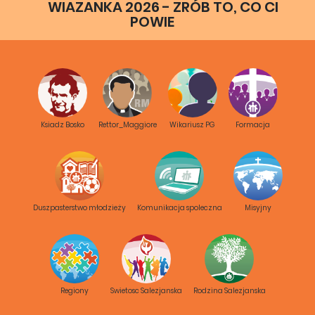
WIAZANKA 2026 - ZRÓB TO, CO CI
POWIE
Ksiadz Bosko
Rettor_Maggiore
Wikariusz PG
Formacja
Duszpasterstwo młodzieży
Komunikacja spoleczna
Misyjny
Regiony
Swietosc Salezjanska
Rodzina Salezjanska