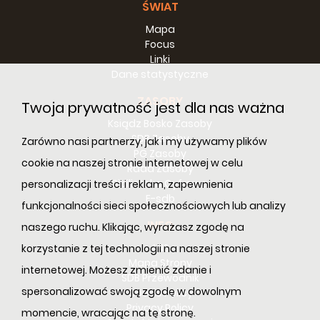
ŚWIAT
Mapa
Focus
Linki
Dane statystyczne
ZASOBY
Twoja prywatność jest dla nas ważna
Progetto:
“Campo Bosco”
Ksiądz Bosko Zasoby
2010 in Messico
SDB Zasoby
Zarówno nasi partnerzy, jak i my używamy plików
27-28 Febbraio
PG Zasoby
Data:
cookie na naszej stronie internetowej w celu
Rada Zasoby
2010
Bibilioteka Cyfrowa
personalizacji treści i reklam, zapewnienia
Messico;
E-sdb
funkcjonalności sieci społecznościowych lub analizy
Ispettoria
Luogo:
Meridionale; Casa
INFO
naszego ruchu. Klikając, wyrażasz zgodę na
di Esercizi
ANS
korzystanie z tej technologii na naszej stronie
Ispettoria:
MEM
Mapa Strony
internetowej. Możesz zmienić zdanie i
SDB Przewodnik
spersonalizować swoją zgodę w dowolnym
Cookie Policy
Il Campo Bosco 2010
Privacy Policy
momencie, wracając na tę stronę.