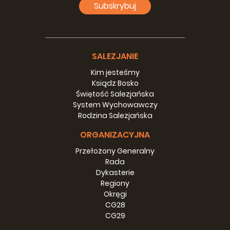
Subskrybuj
SALEZJANIE
Kim jesteśmy
Ksiądz Bosko
Świętość Salezjańska
System Wychowawczy
Rodzina Salezjańska
ORGANIZACYJNA
Przełożony Generalny
Rada
Dykasterie
Regiony
Okręgi
CG28
CG29