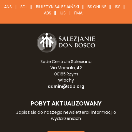
ANS
SDL
BIULETYN SALEZJAŃSKI
BS ONLINE
ISS
ABS
IUS
FMA
Sede Centrale Salesiana
Via Marsala, 42
00185 Rzym
Włochy
admin@sdb.org
POBYT AKTUALIZOWANY
Zapisz się do naszego newslettera i informacji o
wydarzeniach