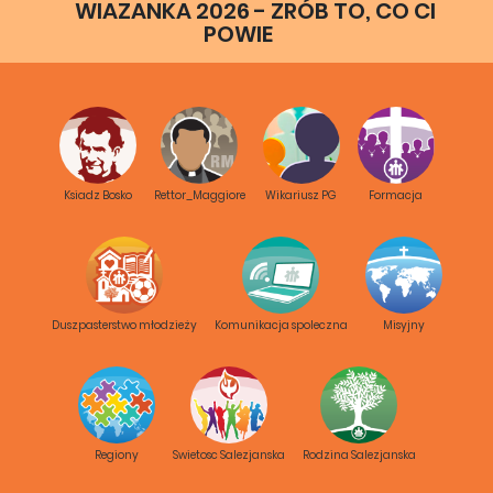
WIAZANKA 2026 - ZRÓB TO, CO CI
POWIE
Ksiadz Bosko
Rettor_Maggiore
Wikariusz PG
Formacja
Duszpasterstwo młodzieży
Komunikacja spoleczna
Misyjny
Regiony
Swietosc Salezjanska
Rodzina Salezjanska