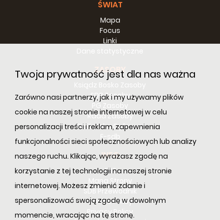
ŚWIAT
Mapa
Focus
Linki
Dane statystyczne
ZASOBY
Twoja prywatność jest dla nas ważna
Ksiądz Bosko Zasoby
SDB Zasoby
Zarówno nasi partnerzy, jak i my używamy plików
PG Zasoby
cookie na naszej stronie internetowej w celu
Rada Zasoby
Bibilioteka Cyfrowa
personalizacji treści i reklam, zapewnienia
E-sdb
funkcjonalności sieci społecznościowych lub analizy
INFO
naszego ruchu. Klikając, wyrażasz zgodę na
ANS
korzystanie z tej technologii na naszej stronie
Mapa Strony
internetowej. Możesz zmienić zdanie i
SDB Przewodnik
spersonalizować swoją zgodę w dowolnym
Cookie Policy
Privacy Policy
momencie, wracając na tę stronę.