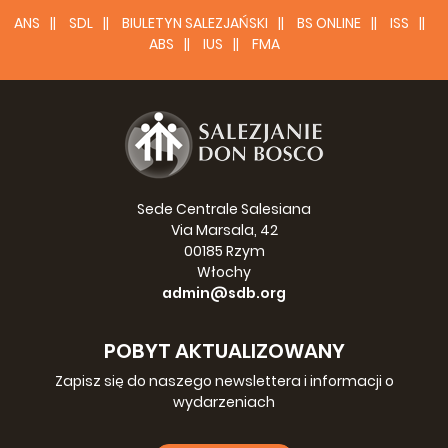
ANS
SDL
BIULETYN SALEZJAŃSKI
BS ONLINE
ISS
ABS
IUS
FMA
Sede Centrale Salesiana
Via Marsala, 42
00185 Rzym
Włochy
admin@sdb.org
POBYT AKTUALIZOWANY
Zapisz się do naszego newslettera i informacji o
wydarzeniach