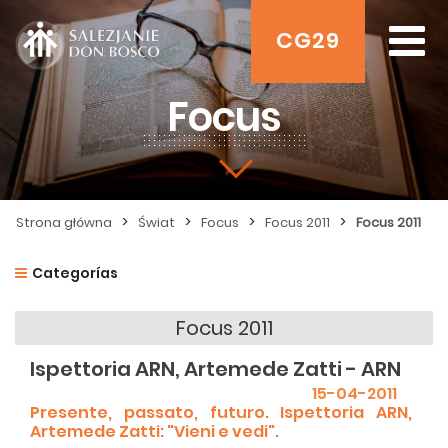
CG29
Focus
>
>
>
>
Strona główna
Świat
Focus
Focus 2011
Focus 2011
Categorías
Focus 2011
Ispettoria ARN, Artemede Zatti - ARN
15-04-2011
Presente, passato, futuro. Ispettoria ARN,
Artemede Zatti: "Vieni e vedi".