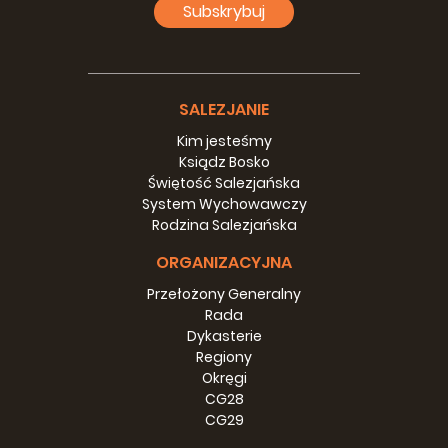
Subskrybuj
SALEZJANIE
Kim jesteśmy
Ksiądz Bosko
Świętość Salezjańska
System Wychowawczy
Rodzina Salezjańska
ORGANIZACYJNA
Przełożony Generalny
Rada
Dykasterie
Regiony
Okręgi
CG28
CG29