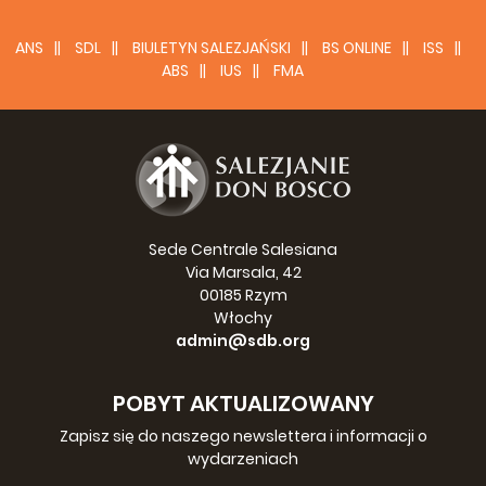
ich wioskach i na drogach. Jeśli mają problemy
dotyczące działania studni, odnotowujemy to i po
ANS
SDL
BIULETYN SALEZJAŃSKI
BS ONLINE
ISS
załatwieniu różnych innych koniecznych spraw, jakie
ABS
IUS
FMA
zakłada projekt “AMA”, powracamy tam, już wiedząc,
jakie studnie wymagają konserwacji” – wyjaśnia
salezjanin.
W 13 wioskach regionu Parabubure mieszka około 500
osób, którzy korzystają z tych studni, które przeszły
konserwację. Ta łączyła się z wykonaniem małych
napraw, wymianą pomp, naprawą kurków i innymi
Sede Centrale Salesiana
usługami.
Via Marsala, 42
00185 Rzym
Istniejące studnie zostały wykonane w różnym czasie
Włochy
w ciągu ostatnich 30 lat, zgodnie z potrzebami
admin@sdb.org
rdzennej ludności. Ostatnia studnia, która powstała w
ramach projektu “AMA”, została wykonana w wiosce
Teihidzatse trzy lata temu.
POBYT AKTUALIZOWANY
Zapisz się do naszego newslettera i informacji o
Inne studnie zostały wykonane w różnych innych
wydarzeniach
wioskach dzięki wsparciu państwowemu. Projekt
konserwacji studni stanowi odpowiedź na aktualne