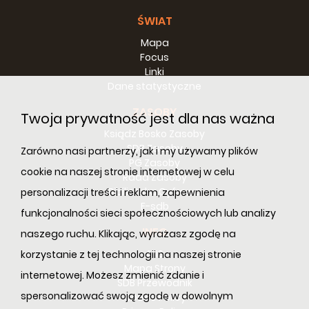
ŚWIAT
Mapa
Focus
Linki
Dane statystyczne
ZASOBY
Twoja prywatność jest dla nas ważna
Ksiądz Bosko Zasoby
SDB Zasoby
Zarówno nasi partnerzy, jak i my używamy plików
PG Zasoby
cookie na naszej stronie internetowej w celu
Rada Zasoby
Bibilioteka Cyfrowa
personalizacji treści i reklam, zapewnienia
E-sdb
funkcjonalności sieci społecznościowych lub analizy
INFO
naszego ruchu. Klikając, wyrażasz zgodę na
ANS
korzystanie z tej technologii na naszej stronie
Mapa Strony
internetowej. Możesz zmienić zdanie i
SDB Przewodnik
spersonalizować swoją zgodę w dowolnym
Cookie Policy