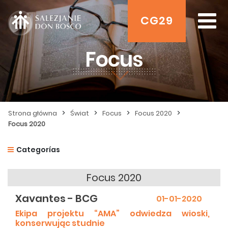
CG29
Focus
>
>
>
>
Strona główna
Świat
Focus
Focus 2020
Focus 2020
Categorías
Focus 2020
Xavantes - BCG
01-01-2020
Ekipa projektu “AMA” odwiedza wioski,
konserwując studnie