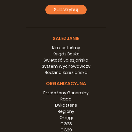
krokiem, ale może być bardzo pomocna w ochronie
Subskrybuj
środowiska poprzez zrównoważone rolnictwo
ekologiczne.
SALEZJANIE
Kim jesteśmy
Ksiądz Bosko
Świętość Salezjańska
System Wychowawczy
Rodzina Salezjańska
ORGANIZACYJNA
Przełożony Generalny
Rada
Dykasterie
Regiony
Okręgi
CG28
CG29