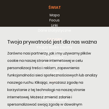
ŚWIAT
Mapa
Focus
Linki
Dane statystyczne
ZASOBY
Twoja prywatność jest dla nas ważna
Ksiądz Bosko Zasoby
SDB Zasoby
Zarówno nasi partnerzy, jak i my używamy plików
PG Zasoby
cookie na naszej stronie internetowej w celu
Rada Zasoby
Bibilioteka Cyfrowa
personalizacji treści i reklam, zapewnienia
E-sdb
funkcjonalności sieci społecznościowych lub analizy
INFO
naszego ruchu. Klikając, wyrażasz zgodę na
ANS
korzystanie z tej technologii na naszej stronie
Mapa Strony
internetowej. Możesz zmienić zdanie i
SDB Przewodnik
spersonalizować swoją zgodę w dowolnym
Cookie Policy