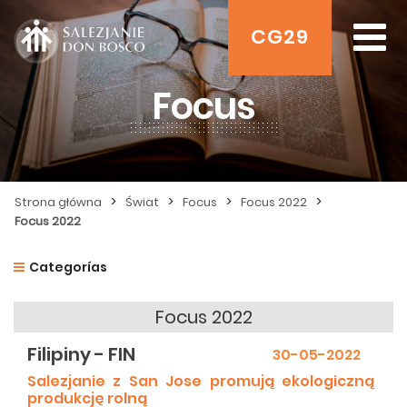
CG29
Focus
>
>
>
>
Strona główna
Świat
Focus
Focus 2022
Focus 2022
Categorías
Focus 2022
Filipiny - FIN
30-05-2022
Salezjanie z San Jose promują ekologiczną
produkcję rolną