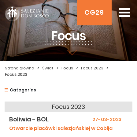
CG29
Focus
>
>
>
>
Strona główna
Świat
Focus
Focus 2023
Focus 2023
Categorías
Focus 2023
Boliwia - BOL
27-03-2023
Otwarcie placówki salezjańskiej w Cobija