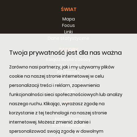
mieszkańcom. Chcę również powtórzyć w Państwa
ŚWIAT
obecności, jako przedstawicielka gminy i jako
burmistrz, moje zobowiązanie do wspierania tego
Mapa
dzieła w tym wszystkim, co jest konieczne, aby jak
Focus
najlepiej służyło naszym mieszkańcom”.
Linki
Dane statystyczne
Uroczystość zakończyła się poświęceniem
pomieszczeń i wzniesieniem okolicznościowego
ZASOBY
Twoja prywatność jest dla nas ważna
toastu z udziałem przedstawicieli władz i innych
Ksiądz Bosko Zasoby
zaproszonych gości, w tym przedstawicieli Rady
SDB Zasoby
Zarówno nasi partnerzy, jak i my używamy plików
dzielnicy.
PG Zasoby
cookie na naszej stronie internetowej w celu
Rada Zasoby
Bibilioteka Cyfrowa
personalizacji treści i reklam, zapewnienia
E-sdb
funkcjonalności sieci społecznościowych lub analizy
INFO
naszego ruchu. Klikając, wyrażasz zgodę na
ANS
korzystanie z tej technologii na naszej stronie
Mapa Strony
internetowej. Możesz zmienić zdanie i
SDB Przewodnik
spersonalizować swoją zgodę w dowolnym
Cookie Policy