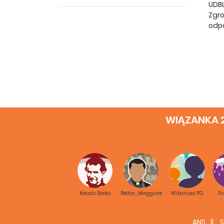
UDBL
Zgro
odpo
WIĄZANKA 
Ksiadz Bosko
Rettor_Maggiore
Wikariusz PG
F
ANS
S