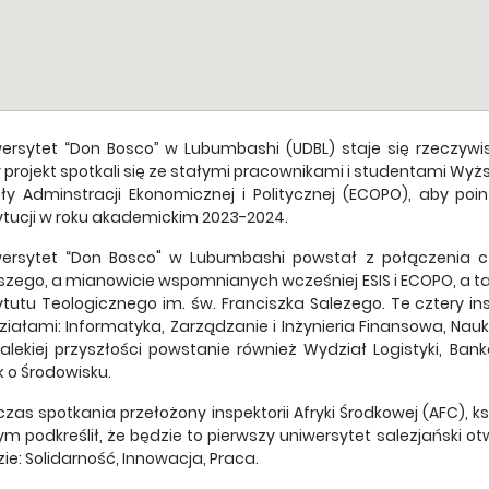
ersytet “Don Bosco” w Lubumbashi (UDBL) staje się rzeczywi
 projekt spotkali się ze stałymi pracownikami i studentami Wyższ
ły Adminstracji Ekonomicznej i Politycznej (ECOPO), aby poi
ytucji w roku akademickim 2023-2024.
wersytet “Don Bosco" w Lubumbashi powstał z połączenia cz
zego, a mianowicie wspomnianych wcześniej ESIS i ECOPO, a tak
ytutu Teologicznego im. św. Franciszka Salezego. Te cztery in
iałami: Informatyka, Zarządzanie i Inżynieria Finansowa, Nau
alekiej przyszłości powstanie również Wydział Logistyki, Bank
 o Środowisku.
zas spotkania przełożony inspektorii Afryki Środkowej (AFC), k
ym podkreślił, że będzie to pierwszy uniwersytet salezjański o
ie: Solidarność, Innowacja, Praca.