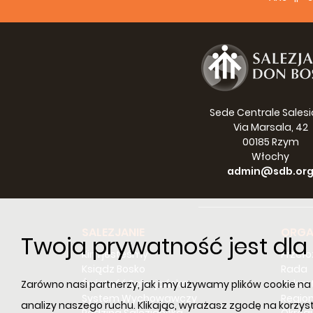
Sede Centrale Sales
Via Marsala, 42
00185 Rzym
Włochy
admin@sdb.or
SALEZJANIE
ORGA
Twoja prywatność jest dl
Kim jesteśmy
Przeł
Ksiądz Bosko
Rada
Świętość Salezjańska
Dykast
Zarówno nasi partnerzy, jak i my używamy plików cookie na n
System Wychowawczy
Regio
analizy naszego ruchu. Klikając, wyrażasz zgodę na korzys