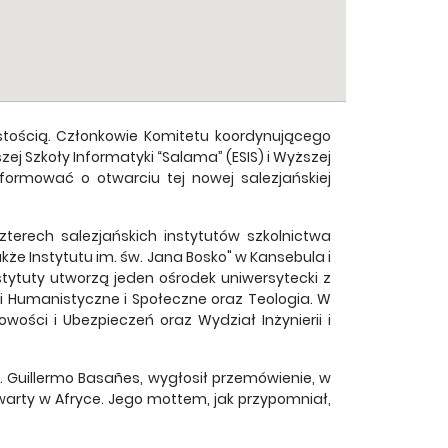
stością. Członkowie Komitetu koordynującego
ej Szkoły Informatyki “Salama” (ESIS) i Wyższej
nformować o otwarciu tej nowej salezjańskiej
terech salezjańskich instytutów szkolnictwa
że Instytutu im. św. Jana Bosko" w Kansebula i
stytuty utworzą jeden ośrodek uniwersytecki z
ki Humanistyczne i Społeczne oraz Teologia. W
owości i Ubezpieczeń oraz Wydział Inżynierii i
s. Guillermo Basañes, wygłosił przemówienie, w
twarty w Afryce. Jego mottem, jak przypomniał,