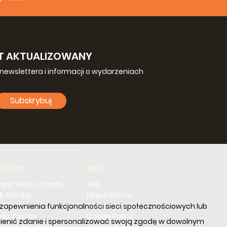
T AKTUALIZOWANY
newslettera i informacji o wydarzeniach
Subskrybuj
ASOBY
INFO
iądz Bosko Zasoby
ANS
B Zasoby
Mapa Strony
 Zasoby
SDB Przewodnik
m, zapewnienia funkcjonalności sieci społecznościowych lub
da Zasoby
Cookie Policy
 zmienić zdanie i spersonalizować swoją zgodę w dowolnym