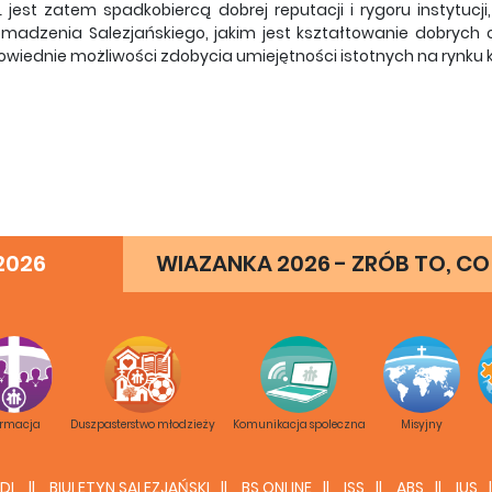
 jest zatem spadkobiercą dobrej reputacji i rygoru instytucji
madzenia Salezjańskiego, jakim jest kształtowanie dobrych c
wiednie możliwości zdobycia umiejętności istotnych na rynk
2026
WIAZANKA 2026 - ZRÓB TO, CO
ormacja
Duszpasterstwo młodzieży
Komunikacja spoleczna
Misyjny
DL
BIULETYN SALEZJAŃSKI
BS ONLINE
ISS
ABS
IUS