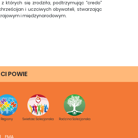
, z których się zrodziła, podtrzymując “credo”
hrześcijan i uczciwych obywateli, stwarzając
u krajowym i międzynarodowym.
 CI POWIE
Regiony
Swietosc Salezjanska
Rodzina Salezjanska
FMA