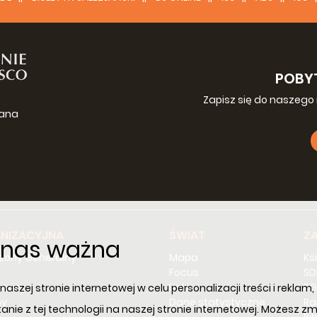
POBY
Zapisz się do naszego 
iana
g
NIZACYJNA
ŚWIAT
Z
a nas ważna
ożony Generalny
Mapa
Ks
Focus
SD
erie
Linki
PG
aszej stronie internetowej w celu personalizacji treści i rekla
ny
Dane statystyczne
Ra
tanie z tej technologii na naszej stronie internetowej. Możesz