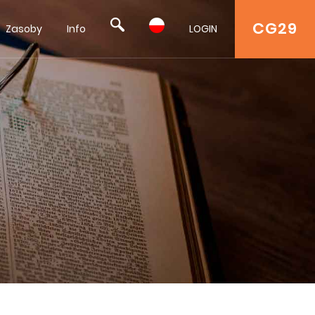
CG29
Zasoby
Info
LOGIN