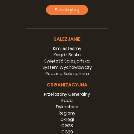
Educativa Don Bosco. Noi salesiani sogniamo che
Subskrybuj
questo luogo sia il polmone e il cuore culturale,
educativo, ricreativo e religioso di questa comunità”,
ha dichiarato.
Da parte sua, il dott. Burgos Gómez, in
SALEZJANIE
rappresentanza della First Lady, Raquel Arbaje, e del
Kim jesteśmy
Presidente della Repubblica, Luis Abinader, ha
Ksiądz Bosko
sottolineato l’encomiabile lavoro dei salesiani
Świętość Salezjańska
nell’educazione dei giovani e ha evidenziato il loro
System Wychowawczy
continuo esempio e la loro leadership come modello
Rodzina Salezjańska
per la società, sia nel passato, sia nel presente e, con
la volontà di Dio, nel futuro.
ORGANIZACYJNA
La cerimonia del 5 giugno ha segnato una tappa
Przełożony Generalny
significativa nella cooperazione tra lo Stato
Rada
dominicano e i Salesiani delle Antille, riaffermando
Dykasterie
l’impegno di entrambe le parti per lo sviluppo
Regiony
educativo e sociale della Repubblica Dominicana.
Okręgi
CG28
CG29