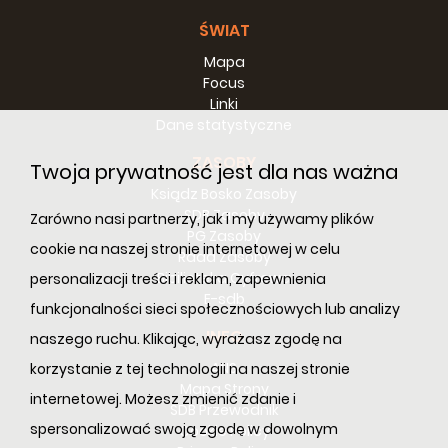
ŚWIAT
Mapa
Focus
Linki
Dane statystyczne
ZASOBY
Twoja prywatność jest dla nas ważna
Ksiądz Bosko Zasoby
SDB Zasoby
Zarówno nasi partnerzy, jak i my używamy plików
PG Zasoby
cookie na naszej stronie internetowej w celu
Rada Zasoby
Bibilioteka Cyfrowa
personalizacji treści i reklam, zapewnienia
E-sdb
funkcjonalności sieci społecznościowych lub analizy
INFO
naszego ruchu. Klikając, wyrażasz zgodę na
ANS
korzystanie z tej technologii na naszej stronie
Mapa Strony
internetowej. Możesz zmienić zdanie i
SDB Przewodnik
spersonalizować swoją zgodę w dowolnym
Cookie Policy