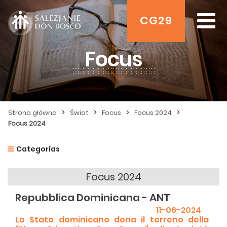
CG29
Focus
>
>
>
>
Strona główna
Świat
Focus
Focus 2024
Focus 2024
Categorías
Focus 2024
Repubblica Dominicana - ANT
11-06-2024
Lo Stato dominicano dona il terreno della