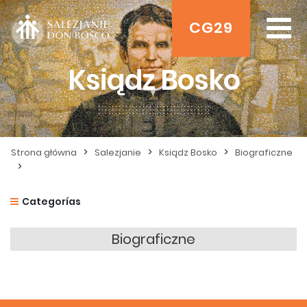
CG29
Ksiądz Bosko
>
>
>
Strona główna
Salezjanie
Ksiądz Bosko
Biograficzne
>
Categorías
Biograficzne