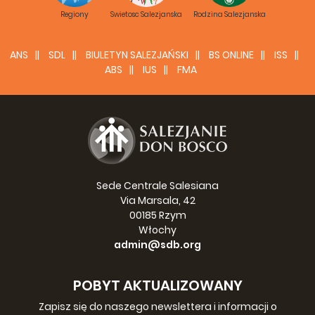
Regiony
Swietosc Salezjanska
Rodzina Salezjanska
ANS
SDL
BIULETYN SALEZJAŃSKI
BS ONLINE
ISS
ABS
IUS
FMA
Sede Centrale Salesiana
Via Marsala, 42
00185 Rzym
Włochy
admin@sdb.org
POBYT AKTUALIZOWANY
Zapisz się do naszego newslettera i informacji o