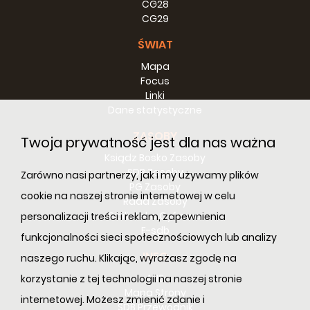
CG28
CG29
ŚWIAT
Mapa
Focus
Linki
Dane statystyczne
ZASOBY
Twoja prywatność jest dla nas ważna
Ksiądz Bosko Zasoby
SDB Zasoby
Zarówno nasi partnerzy, jak i my używamy plików
PG Zasoby
cookie na naszej stronie internetowej w celu
Rada Zasoby
Bibilioteka Cyfrowa
personalizacji treści i reklam, zapewnienia
E-sdb
funkcjonalności sieci społecznościowych lub analizy
INFO
naszego ruchu. Klikając, wyrażasz zgodę na
ANS
korzystanie z tej technologii na naszej stronie
Mapa Strony
internetowej. Możesz zmienić zdanie i
SDB Przewodnik