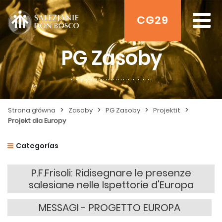
CG29
PG Zasoby
>
>
>
>
Strona główna
Zasoby
PG Zasoby
Projektit
Projekt dla Europy
Categorías
P.F.Frisoli: Ridisegnare le presenze
salesiane nelle Ispettorie d'Europa
MESSAGI - PROGETTO EUROPA