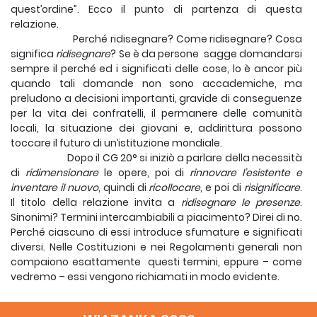
quest’ordine”. Ecco il punto di partenza di questa
relazione.
Perché ridisegnare? Come ridisegnare? Cosa
significa
ridisegnare
? Se è da persone sagge domandarsi
sempre il perché ed i significati delle cose, lo è ancor più
quando tali domande non sono accademiche, ma
preludono a decisioni importanti, gravide di conseguenze
per la vita dei confratelli, il permanere delle comunità
locali, la situazione dei giovani e, addirittura possono
toccare il futuro di un’istituzione mondiale.
Dopo il CG 20° si iniziò a parlare della necessità
di
ridimensionare
le opere, poi di
rinnovare l’esistente e
inventare il nuovo
, quindi di
ricollocare
, e poi di
risignificare
.
Il titolo della relazione invita a
ridisegnare le presenze
.
Sinonimi? Termini intercambiabili a piacimento? Direi di no.
Perché ciascuno di essi introduce sfumature e significati
diversi. Nelle Costituzioni e nei Regolamenti generali non
compaiono esattamente questi termini, eppure – come
vedremo – essi vengono richiamati in modo evidente.
Perché ridisegnare? Come avvio della
riflessione, segnalo alcune ragioni. Anzitutto
ragioni