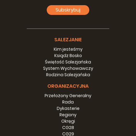
NOVENA_5
Subskrybuj
SALEZJANIE
Kim jesteśmy
Ksiądz Bosko
Świętość Salezjańska
System Wychowawczy
Rodzina Salezjańska
ORGANIZACYJNA
Przełożony Generalny
Rada
Dykasterie
Regiony
NOVENA_6
Okręgi
CG28
CG29