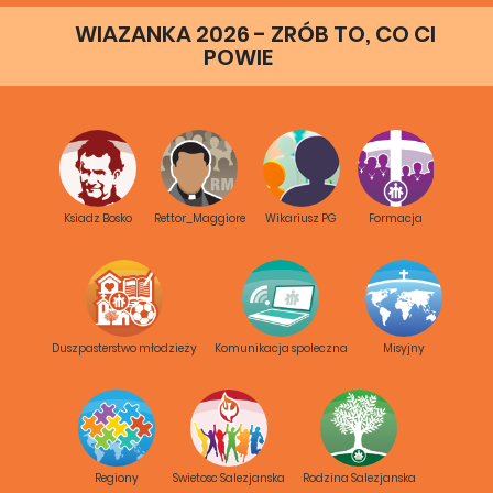
WIAZANKA 2026 - ZRÓB TO, CO CI
POWIE
NOVENA_3
Ksiadz Bosko
Rettor_Maggiore
Wikariusz PG
Formacja
Duszpasterstwo młodzieży
Komunikacja spoleczna
Misyjny
Regiony
Swietosc Salezjanska
Rodzina Salezjanska