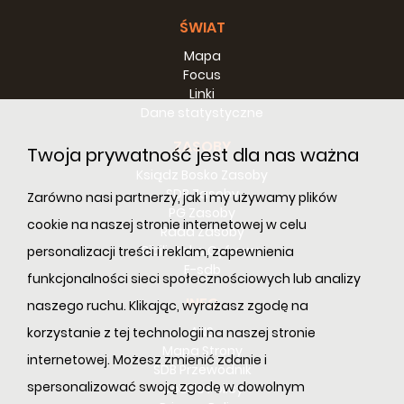
ŚWIAT
Mapa
Focus
Linki
Dane statystyczne
ZASOBY
Twoja prywatność jest dla nas ważna
Ksiądz Bosko Zasoby
SDB Zasoby
Zarówno nasi partnerzy, jak i my używamy plików
PG Zasoby
cookie na naszej stronie internetowej w celu
Rada Zasoby
Bibilioteka Cyfrowa
personalizacji treści i reklam, zapewnienia
E-sdb
funkcjonalności sieci społecznościowych lub analizy
NOVENA_7
INFO
naszego ruchu. Klikając, wyrażasz zgodę na
ANS
korzystanie z tej technologii na naszej stronie
Mapa Strony
internetowej. Możesz zmienić zdanie i
SDB Przewodnik
spersonalizować swoją zgodę w dowolnym
Cookie Policy